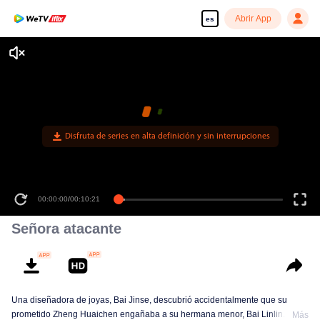
Abrir App
es
Disfruta de series en alta definición y sin interrupciones
00:00:00
/
00:10:21
Señora atacante
Una diseñadora de joyas, Bai Jinse, descubrió accidentalmente que su
prometido Zheng Huaichen engañaba a su hermana menor, Bai Linlin.
Más