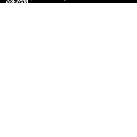
descargar la aplicación!
Ayuda y comentarios
So
Comentarios
Un
Co
Co
ted.