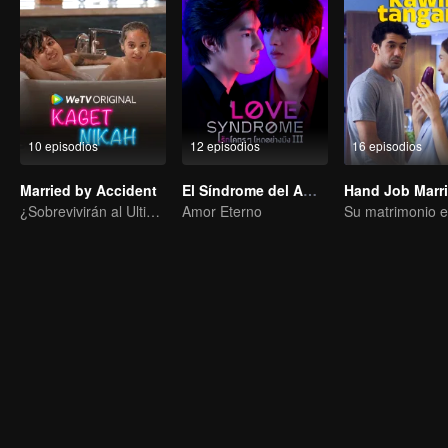
10 episodios
12 episodios
16 episodios
Married by Accident
El Síndrome del Amor (sin editar)
Hand Job Marr
¿Sobrevivirán al Ultimátum Matrimonial?
Amor Eterno