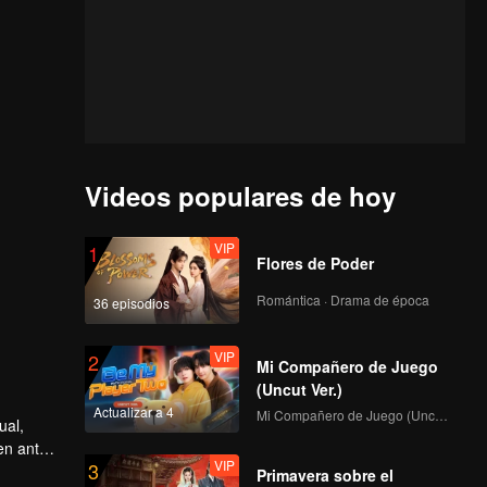
Videos populares de hoy
VIP
1
Flores de Poder
Romántica · Drama de época
36 episodios
VIP
2
Mi Compañero de Juego
(Uncut Ver.)
Actualizar a 4
Mi Compañero de Juego (Uncut Ver.)
ual,
ien antes
VIP
3
 es que
Primavera sobre el