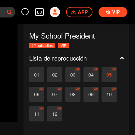
APP
VIP
ES
My School President
12 episodios
VIP
Lista de reproducción
VIP
VIP
VIP
01
02
03
04
05
VIP
VIP
VIP
VIP
VIP
06
07
08
09
10
VIP
VIP
11
12