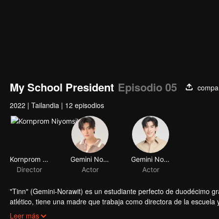
My School President
Episodio 05
compar
2022
|
Tailandia
|
12 episodios
Kornprom Niyomsil
Gemini Norawit Titicharoenrak
Gemini Norawit Titicharoenrak
Director
Actor
Actor
"Tinn" (Gemini-Norawit) es un estudiante perfecto de duodécimo grad
atlético, tiene una madre que trabaja como directora de la escuela y
de terminar la secundaria". Puede sonar simple para los demás, per
Leer más