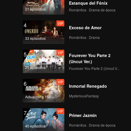
egla
Estanque del Fénix
cil, no
21 episodios
Romántica · Drama de época
ayudar a
 de la
VIP
4
Exceso de Amor
Romántica · Drama
33 episodios
VIP
5
Fourever You Parte 2
(Uncut Ver.)
25 episodios
Fourever You Parte 2 (Uncut Ver.)
VIP
6
Inmortal Renegado
MysteriousFantasy
Actualizar a 152
VIP
7
Primer Jazmín
Romántica · Drama de época
40 episodios