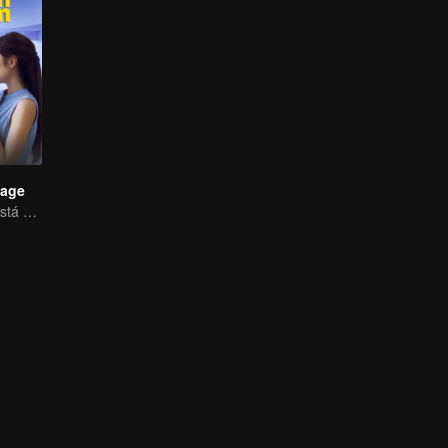
iage
Su matrimonio está en crisis.