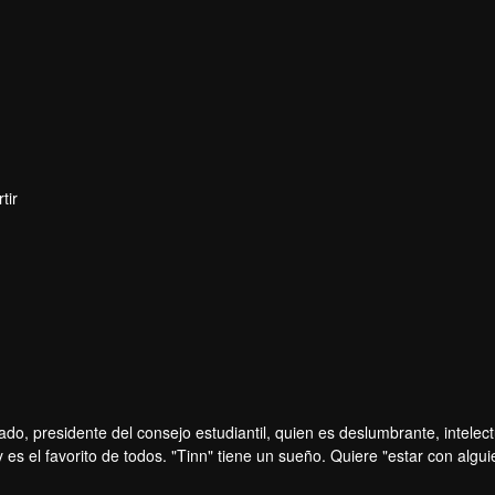
tir
o, presidente del consejo estudiantil, quien es deslumbrante, intelect
 es el favorito de todos. "Tinn" tiene un sueño. Quiere "estar con algu
o para Tinn, "¡esto es casi una misión imposible!". El primer obstáculo