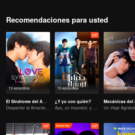
el enamorado de Tinn es "Gun" (Fourth-Nattawat), líder del club de m
estricta que dice: "los miembros de la banda no pueden salir con n
hay nada que "Tinn" no pueda hacer. Dentro de un año, hará todo l
Recomendaciones para usted
"Gun" a ganar el concurso Hot Wave, con la esperanza de que "Gun" 
escuela...".
VIP
12 episodios
10 episodios
10 episodios
El Síndrome del Amor
¿Y yo con quién?
Mecánicas del
Despertar al Amante Amnésico
Apo, un impostor, y su prometida tienen la capacidad de leer la mente.
VIP
VIP