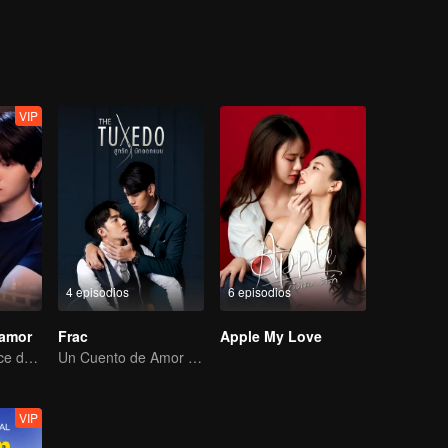
úsica y vocalista principal de la banda "Chinzilla", la cual tiene una r
adie hasta que termine el concurso de música Hot Wave". Aunque es difí
o que esté a su alcance como presidente del consejo estudiantil para 
valore su esfuerzo y finalmente declare: "...Mi novio es el presidente
VIP
4 episodios
6 episodios
 amor
Frac
Apple My Love
Un Viaje Agridulce de Amor
Un Cuento de Amor Romántico
VIP