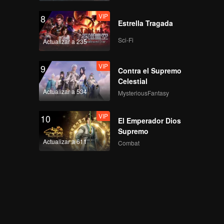
VIP
8
Estrella Tragada
Sci-Fi
Actualizar a 235
VIP
9
Contra el Supremo
Celestial
Actualizar a 534
MysteriousFantasy
VIP
10
El Emperador Dios
Supremo
Actualizar a 611
Combat