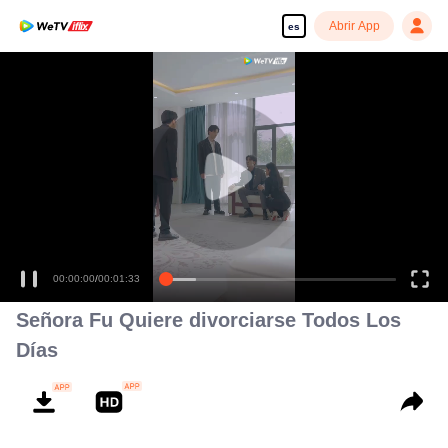
Abrir App
es
Señor Fu,
00:00:00
/
00:01:33
Señora Fu Quiere divorciarse Todos Los
Días