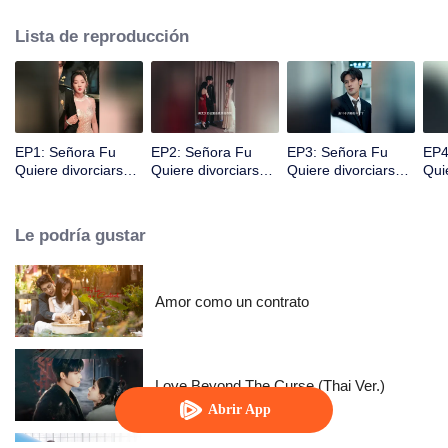
Lista de reproducción
EP1: Señora Fu
EP2: Señora Fu
EP3: Señora Fu
EP4
Quiere divorciarse
Quiere divorciarse
Quiere divorciarse
Qui
Todos Los Días
Todos Los Días
Todos Los Días
Tod
Le podría gustar
Amor como un contrato
Love Beyond The Curse (Thai Ver.)
Abrir App