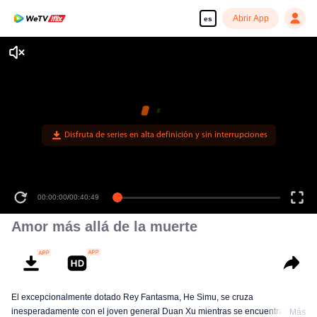
Abrir App
es
Disfruta de series en alta definición y sin interrupciones
00:00:00
/
00:40:49
Amor más allá de la muerte
El excepcionalmente dotado Rey Fantasma, He Simu, se cruza
inesperadamente con el joven general Duan Xu mientras se encuentra de
Más