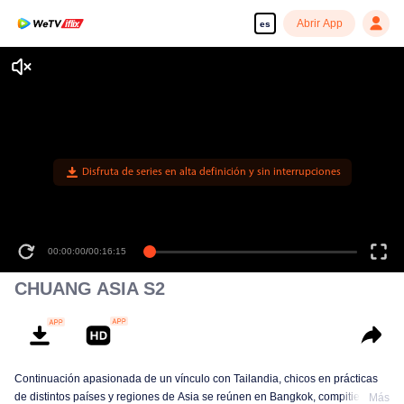
Abrir App
es
Disfruta de series en alta definición y sin interrupciones
00:00:00
/
00:16:15
CHUANG ASIA S2
Continuación apasionada de un vínculo con Tailandia, chicos en prácticas
de distintos países y regiones de Asia se reúnen en Bangkok, compitiendo
Más