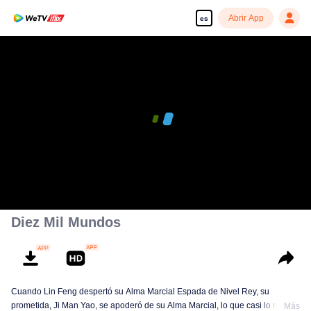
Abrir App
es
Diez Mil Mundos
Cuando Lin Feng despertó su Alma Marcial Espada de Nivel Rey, su
prometida, Ji Man Yao, se apoderó de su Alma Marcial, lo que casi lo mata.
Más