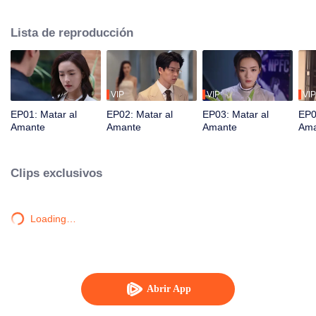
Lista de reproducción
VIP
VIP
VIP
EP01: Matar al
EP02: Matar al
EP03: Matar al
EP0
Amante
Amante
Amante
Ama
Clips exclusivos
Loading…
Abrir App