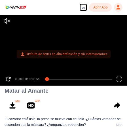
Abrir App
es
Disfruta de series en alta definición y sin interrupciones
00:00:00
/
00:33:55
Matar al Amante
El cazador está listo; la presa se mueve con cautela. ¿Cuántas verdades se
esconden tras la máscara? ¿Venganza o redención?
Más