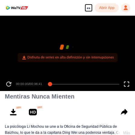
Abrir App
es
Disfruta de series en alta definición y sin interrupciones
00:00:00
/
00:36:41
Mentiras Nunca Mienten
La psicóloga Li Mochou se une a la Oficina de Seguridad Pública de
Baizhou, lo que le da a la capitana Ding Wei una poderosa ventaja. Con sus
Más