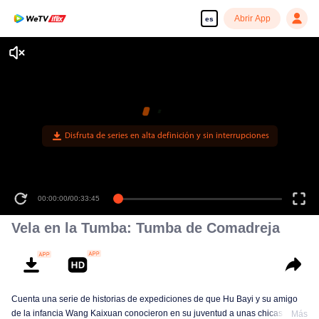
Abrir App
es
Disfruta de series en alta definición y sin interrupciones
00:00:00
/
00:33:45
Vela en la Tumba: Tumba de Comadreja
Cuenta una serie de historias de expediciones de que Hu Bayi y su amigo
de la infancia Wang Kaixuan conocieron en su juventud a unas chicas como
Más