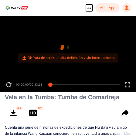
Abrir App
es
Disfruta de series en alta definición y sin interrupciones
00:00:00
/
00:33:13
Vela en la Tumba: Tumba de Comadreja
Cuenta una serie de historias de expediciones de que Hu Bayi y su amigo
de la infancia Wang Kaixuan conocieron en su juventud a unas chicas como
Más