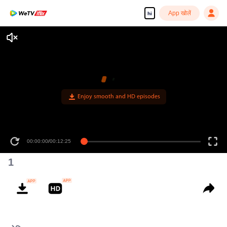
App खोलें
hi
Enjoy smooth and HD episodes
00:00:00
/
00:12:25
1