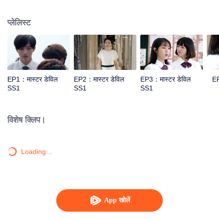
पास बुला लिया। हर किसी को लगता है कि उसकी जिंदगी काफी शानदार है परंतु यह सिर्फ उसे ही पता
है कि उसकी जिंदगी कितनी अच्छी और बुरी है। हान क्यू लु के मंगेतर के रूप में, हान परिवार के युवा
प्लेलिस्ट
मास्टर ने स्कूल में प्रवेश लिया। असल में वह और हान क्यू लु एक दूसरे को पसंद नहीं करते थे, जब भी
वह मिलते थे आपस में झगड़ा करते थे। लेकिन उस बड़े से स्कूल की स्थिति काफी उदास थी, कक्षा में
छात्रों के पास बहुत से कपड़े और खाने के लिए बहुत सा सामान होता था। आन चू ज़िया ने खुद से शुरू
करके वर्तमान स्थिति को बदलने का फैसला लिया और इसी बीच लिंग हान यू और जियांग चेन चुआन
दोनों उसे पसंद करने लगे। और धीरे-धीरे उसके और हान क्यू लु के रिश्ते बदलने लगे।
EP1：मास्टर डेविल
EP2：मास्टर डेविल
EP3：मास्टर डेविल
SS1
SS1
SS1
विशेष क्लिप।
Loading…
App खोलें