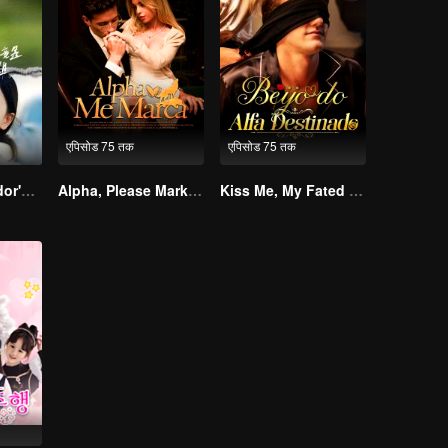
एपिसोड 75 तक
एपिसोड 75 तक
The Street Vendor's Secret Identity(TCN Ver.)
Alpha, Please Mark Me
Kiss Me, My Fated Alpha