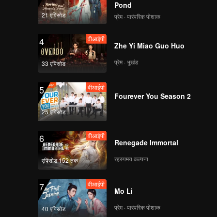
Pond
21 एपिसोड
प्रेम · पारंपरिक पोशाक
वीआईपी
4
Zhe Yi Miao Guo Huo
प्रेम · भूखंड
33 एपिसोड
वीआईपी
5
Fourever You Season 2
25 एपिसोड
वीआईपी
6
Renegade Immortal
रहस्यमय कल्पना
एपिसोड 152 तक
वीआईपी
7
Mo Li
प्रेम · पारंपरिक पोशाक
40 एपिसोड