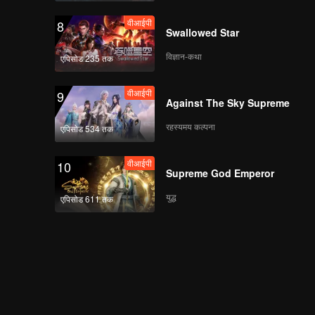
वीआईपी
8
Swallowed Star
विज्ञान-कथा
एपिसोड 235 तक
वीआईपी
9
Against The Sky Supreme
रहस्यमय कल्पना
एपिसोड 534 तक
वीआईपी
10
Supreme God Emperor
युद्ध
एपिसोड 611 तक