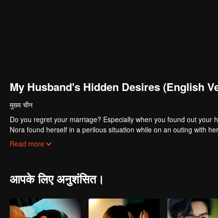
My Husband's Hidden Desires (English Ve
मुख्य चीन
Do you regret your marriage? Especially when you found out your h
Nora found herself in a perilous situation while on an outing with h
and Nora was immediately captivated by his allure. Then the traged
Read more
vulnerable, Nora sought solace in Zach's care, eventually leading 
embraced the role of a devoted homemaker.However, the idyllic faca
आपके लिए अनुशंसित।