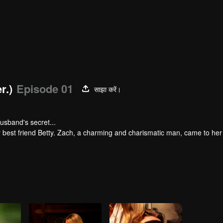
r.)
Episode 01
साझा करें।
usband's secret...
er best friend Betty. Zach, a charming and charismatic man, came to her
y struck when Nora's parents perished in a devastating accident. Griev
to their marriage. Subsequently, Nora entrusted her family company to 
de shattered when Nora inadvertently uncovered Zach's affair with Bet