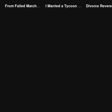
From Failed Matchmaking to Flash Marriage: My Trillionaire Magnate(Korean Ver.)
I Married a Tycoon Right After Breaking Off the Engagement?!(Korean Ver.)