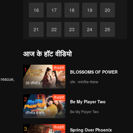
16
17
18
19
20
21
22
23
24
25
26
27
28
29
30
आज के हॉट वीडियो
वीआईपी
1
BLOSSOMS OF POWER
 rescue,
प्रेम · पारंपरिक पोशाक
36 एपिसोड
ing and
Zach and
ty.
वीआईपी
2
Be My Player Two
Be My Player Two
एपिसोड 4 तक
वीआईपी
3
Spring Over Phoenix