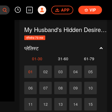
APP
VIP
HI
My Husband's Hidden Desires (English Ver.)
एपिसोड 79 तक
प्लेलिस्ट
01-30
31-60
61-79
01
02
03
04
05
06
07
08
09
10
11
12
13
14
15