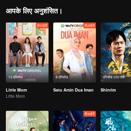
आपके लिए अनुशंसित।
वीआईपी
वीआईपी
13 एपिसोड
8 एपिसोड
एपिसोड 100 तक
Little Mom
Satu Amin Dua Iman
Shinrim
Little Mom
वीआईपी