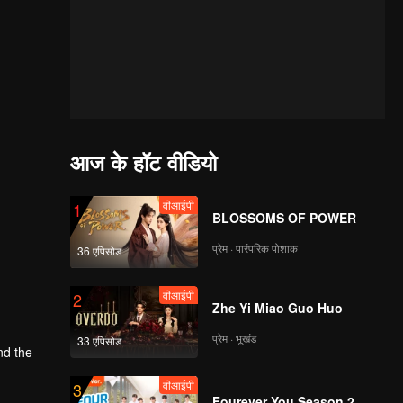
आज के हॉट वीडियो
वीआईपी
1
BLOSSOMS OF POWER
प्रेम · पारंपरिक पोशाक
36 एपिसोड
वीआईपी
2
Zhe Yi Miao Guo Huo
प्रेम · भूखंड
33 एपिसोड
nd the
वीआईपी
3
Fourever You Season 2