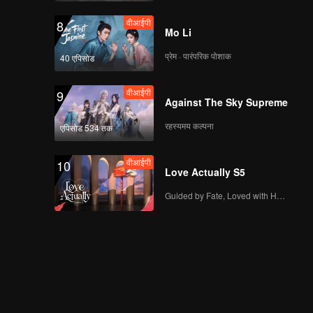
वीआईपी
8
Mo Li
प्रेम · पारंपरिक पोशाक
40 एपिसोड
वीआईपी
9
Against The Sky Supreme
रहस्यमय कल्पना
एपिसोड 534 तक
वीआईपी
10
Love Actually S5
Guided by Fate, Loved with Heart