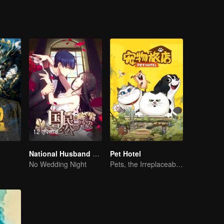
12 एपिसोड
National Husband Bring Home SS1
Pet Hotel
No Wedding Night
Pets, the Irreplaceable Families