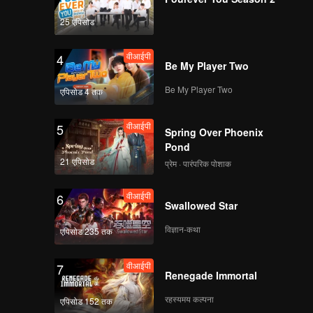
25 एपिसोड
वीआईपी
4
Be My Player Two
Be My Player Two
एपिसोड 4 तक
वीआईपी
5
Spring Over Phoenix
Pond
21 एपिसोड
प्रेम · पारंपरिक पोशाक
वीआईपी
6
Swallowed Star
विज्ञान-कथा
एपिसोड 235 तक
वीआईपी
7
Renegade Immortal
रहस्यमय कल्पना
एपिसोड 152 तक