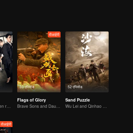
वीआईपी
33 एपिसोड
52 एपिसोड
Flags of Glory
Sand Puzzle
Four policewomen reveal the truth of the cold case
Brave Sons and Daughters, Fighting to Defend the Motherland in the Korean War
Wu Lei and Qinhao opens their adventure tour.
वीआईपी