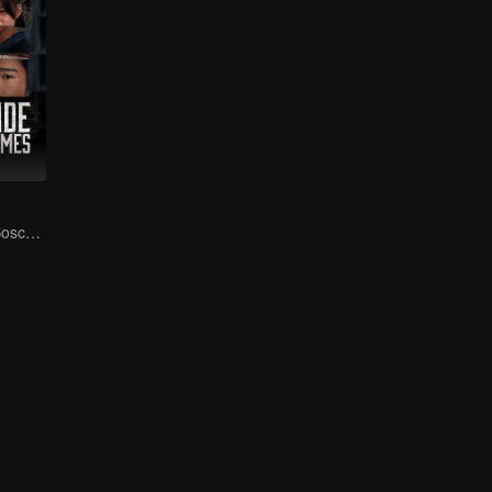
Wallace Huo & Bosco Huang: The Cat-and-Mouse Chase