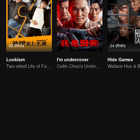
38 एपिसोड
24 एपिसोड
Lookism
I'm undercover
Hide Games
Two-sided Life of Fat Mansion Becoming Handsome
Collin Chou's Undercover War