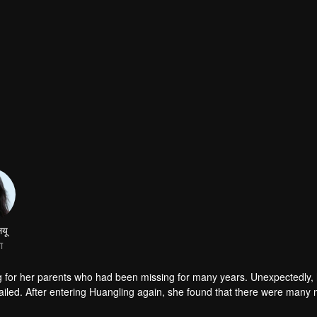
ियू
ा
g for her parents who had been missing for many years. Unexpectedly,
iled. After entering Huangling again, she found that there were many
accident.