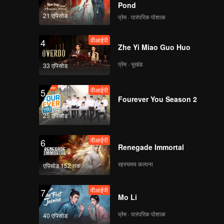
Pond
21 एपिसोड
प्रेम · पारंपरिक पोशाक
वीआईपी
4
Zhe Yi Miao Guo Huo
प्रेम · भूखंड
33 एपिसोड
वीआईपी
5
Fourever You Season 2
25 एपिसोड
वीआईपी
6
Renegade Immortal
रहस्यमय कल्पना
एपिसोड 152 तक
वीआईपी
7
Mo Li
प्रेम · पारंपरिक पोशाक
40 एपिसोड