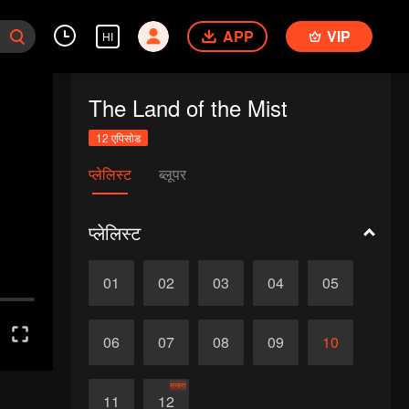
APP
VIP
HI
The Land of the Mist
12 एपिसोड
प्लेलिस्ट
ब्लूपर
प्लेलिस्ट
01
02
03
04
05
06
07
08
09
10
समाप्त
11
12