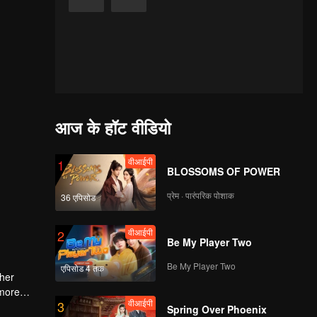
आज के हॉट वीडियो
वीआईपी
1
BLOSSOMS OF POWER
प्रेम · पारंपरिक पोशाक
36 एपिसोड
वीआईपी
2
Be My Player Two
Be My Player Two
एपिसोड 4 तक
 her
 more
वीआईपी
3
Spring Over Phoenix