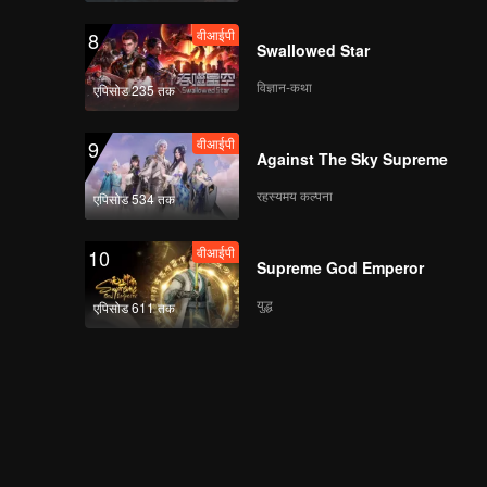
वीआईपी
8
Swallowed Star
विज्ञान-कथा
एपिसोड 235 तक
वीआईपी
9
Against The Sky Supreme
रहस्यमय कल्पना
एपिसोड 534 तक
वीआईपी
10
Supreme God Emperor
युद्ध
एपिसोड 611 तक