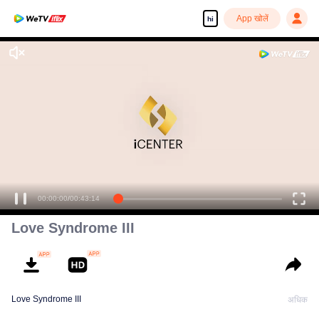
App खोलें
hi
Enjoy smooth and HD episodes
00:00:00
/
00:43:14
Love Syndrome III
Love Syndrome III
अधिक