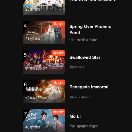
25 एपिसोड
वीआईपी
4
Spring Over Phoenix
Pond
21 एपिसोड
प्रेम · पारंपरिक पोशाक
वीआईपी
5
Swallowed Star
विज्ञान-कथा
एपिसोड 235 तक
वीआईपी
6
Renegade Immortal
रहस्यमय कल्पना
एपिसोड 152 तक
वीआईपी
7
Mo Li
प्रेम · पारंपरिक पोशाक
40 एपिसोड