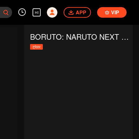
APP
VIP
HI
BORUTO: NARUTO NEXT GENERATIONS S5
ट्रेलर