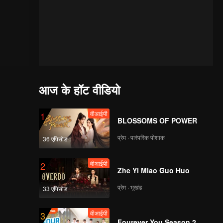
आज के हॉट वीडियो
वीआईपी
1
BLOSSOMS OF POWER
प्रेम · पारंपरिक पोशाक
36 एपिसोड
वीआईपी
2
Zhe Yi Miao Guo Huo
प्रेम · भूखंड
33 एपिसोड
वीआईपी
3
Fourever You Season 2