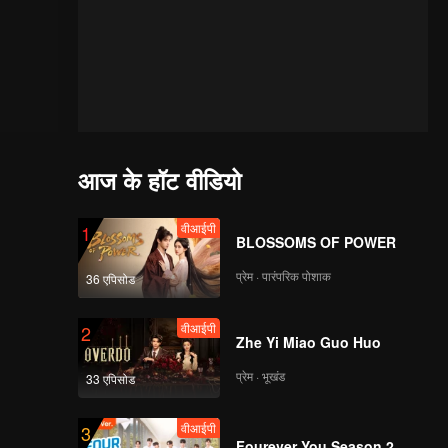
आज के हॉट वीडियो
वीआईपी
1
BLOSSOMS OF POWER
प्रेम · पारंपरिक पोशाक
36 एपिसोड
वीआईपी
2
Zhe Yi Miao Guo Huo
प्रेम · भूखंड
33 एपिसोड
वीआईपी
3
Fourever You Season 2