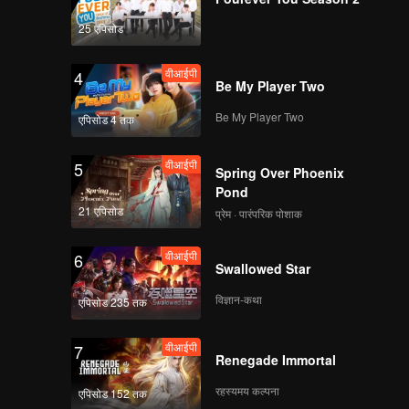
25 एपिसोड
वीआईपी
4
Be My Player Two
Be My Player Two
एपिसोड 4 तक
वीआईपी
5
Spring Over Phoenix
Pond
21 एपिसोड
प्रेम · पारंपरिक पोशाक
वीआईपी
6
Swallowed Star
विज्ञान-कथा
एपिसोड 235 तक
वीआईपी
7
Renegade Immortal
रहस्यमय कल्पना
एपिसोड 152 तक