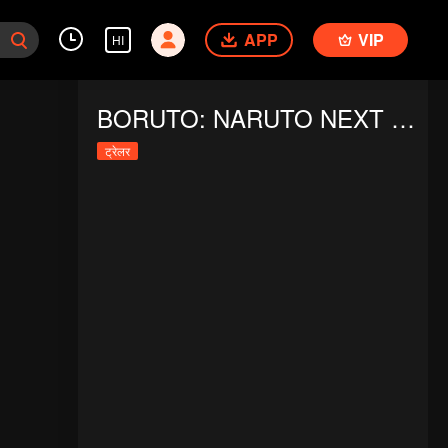
APP
VIP
HI
BORUTO: NARUTO NEXT GENERATIONS S5
ट्रेलर