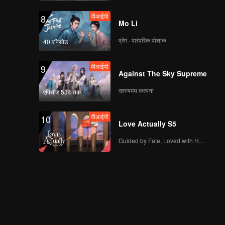
वीआईपी
8
Mo Li
प्रेम · पारंपरिक पोशाक
40 एपिसोड
वीआईपी
9
Against The Sky Supreme
रहस्यमय कल्पना
एपिसोड 534 तक
वीआईपी
10
Love Actually S5
Guided by Fate, Loved with Heart