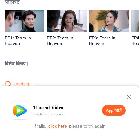
प्लेलिस्ट
EP1: Tears In
EP2: Tears In
EP3: Tears In
EP4
Heaven
Heaven
Heaven
Hea
विशेष क्लिप।
Loading…
Tencent Video
App खोलें
watch more contents
If fails,
click here
please to try again
App खोलें