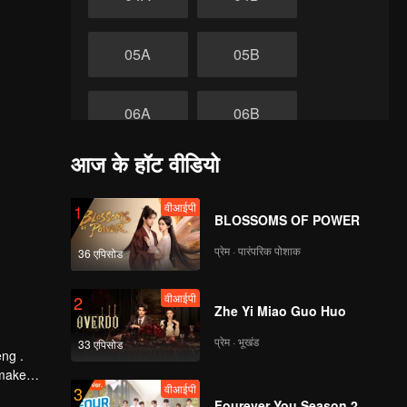
05A
05B
06A
06B
आज के हॉट वीडियो
07A
07B
वीआईपी
1
समाप्त
BLOSSOMS OF POWER
08A
08B
प्रेम · पारंपरिक पोशाक
36 एपिसोड
वीआईपी
2
Zhe Yi Miao Guo Huo
प्रेम · भूखंड
33 एपिसोड
eng .
 make
वीआईपी
3
 Tide by
Fourever You Season 2