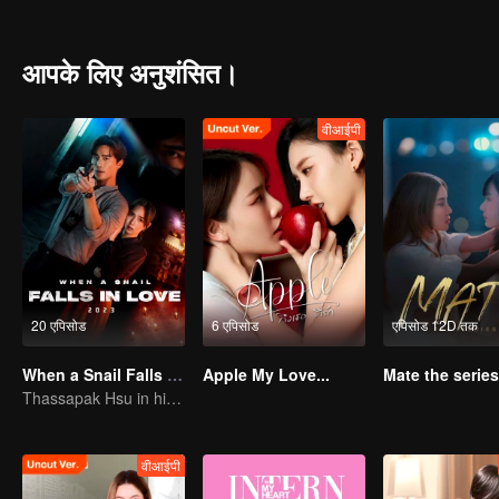
her side. Tide is ready to destroy anyone who dares to mess with hi
आपके लिए अनुशंसित।
वीआईपी
20 एपिसोड
6 एपिसोड
एपिसोड 12D तक
When a Snail Falls in Love 2023
Apple My Love...
Mate the series
Thassapak Hsu in his leading role in this series featuring two ace investigators
वीआईपी