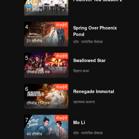
25 एपिसोड
वीआईपी
4
Spring Over Phoenix
Pond
21 एपिसोड
प्रेम · पारंपरिक पोशाक
वीआईपी
5
Swallowed Star
विज्ञान-कथा
एपिसोड 235 तक
वीआईपी
6
Renegade Immortal
रहस्यमय कल्पना
एपिसोड 152 तक
वीआईपी
7
Mo Li
प्रेम · पारंपरिक पोशाक
40 एपिसोड