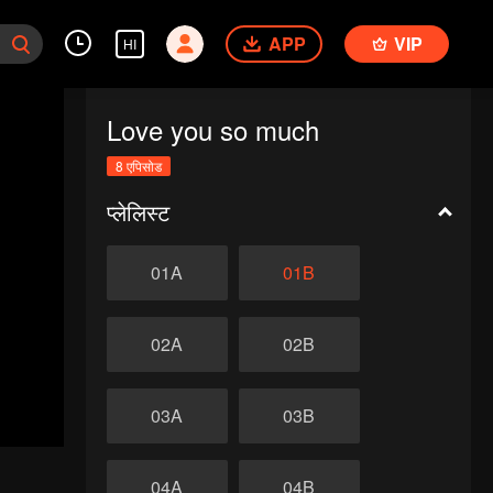
APP
VIP
HI
Love you so much
8 एपिसोड
प्लेलिस्ट
01A
01B
02A
02B
03A
03B
04A
04B