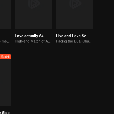
Love actually S4
Live and Love S2
Twenty attractive men and women fall in love on a desert island
High-end Match of Adults' ambiguity
Facing the Dual Challenges of Love and Survival
वीआईपी
r Side