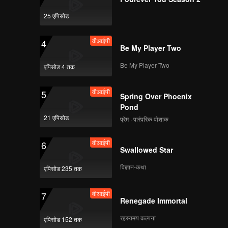
版.mp4
25 एपिसोड
वीआईपी
《心动的信号5》第二期
वीआईपी
4
加更海外版第一版 .mp4
Be My Player Two
Be My Player Two
एपिसोड 4 तक
《心动的信号5》第三期
वीआईपी
5
（上）正片海外版第一
Spring Over Phoenix
版 .mp4
Pond
21 एपिसोड
प्रेम · पारंपरिक पोशाक
《心动的信号5》第三期
वीआईपी
6
（下）正片海外版第一
Swallowed Star
版 .mp4
विज्ञान-कथा
एपिसोड 235 तक
वीआईपी
《心动的信号5》第三期
वीआईपी
7
加更海外版第一版 .mp4
Renegade Immortal
रहस्यमय कल्पना
एपिसोड 152 तक