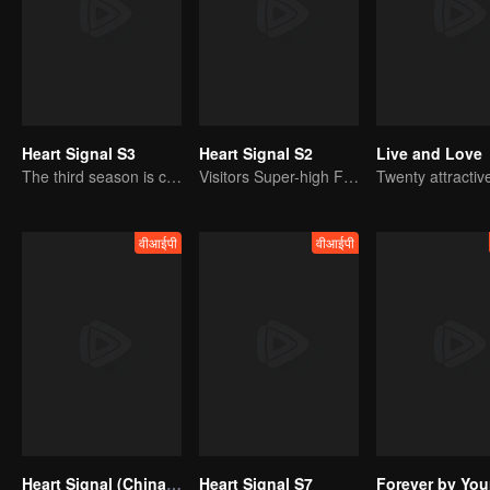
Heart Signal S3
Heart Signal S2
Live and Love
The third season is coming!
Visitors Super-high Face Startled Observation Mission
वीआईपी
वीआईपी
Heart Signal (China Version) S8
Heart Signal S7
Forever by You