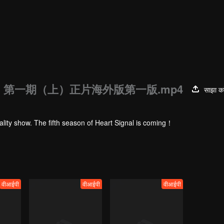
》第一期（上）正片海外版第一版.mp4
साझा कर
ality show. The fifth season of Heart Signal is coming！
वीआईपी
वीआईपी
वीआईपी