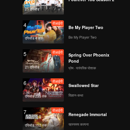
 a new
25 एपिसोड
वीआईपी
4
Be My Player Two
Be My Player Two
एपिसोड 4 तक
वीआईपी
5
Spring Over Phoenix
Pond
21 एपिसोड
प्रेम · पारंपरिक पोशाक
वीआईपी
6
Swallowed Star
विज्ञान-कथा
एपिसोड 235 तक
वीआईपी
7
Renegade Immortal
रहस्यमय कल्पना
एपिसोड 152 तक