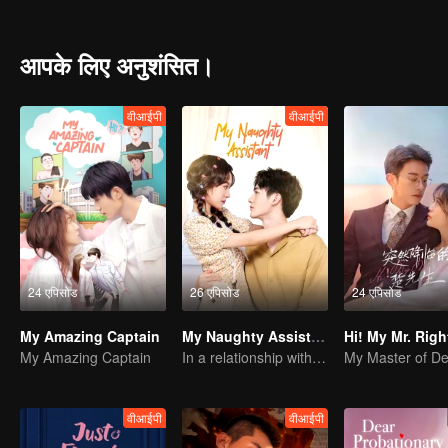
from the pain of past relationships. She bravely walks hand in han
beginning.
आपके लिए अनुशंसित।
वीआईपी
वीआईपी
24 एपिसोड
26 एपिसोड
24 एपिसोड
My Amazing Captain
My Naughty Assistant
Hi! My Mr. Righ
My Amazing Captain
In a relationship with an idol
वीआईपी
वीआईपी