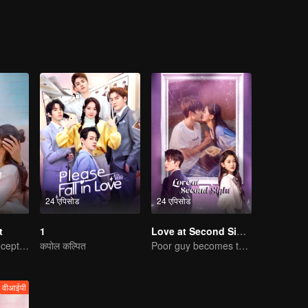
d with Bai Yu, who had silently accompanied and protected her, towards
24 एपिसोड
24 एपिसोड
t
1
Love at Second Sight
My Master of Deception Girlfriend
कपोल कल्पित
Poor guy becomes the domineering CEO and pursues his first love
वीआईपी