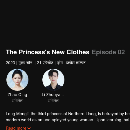
The Princess's New Clothes
Episode 02
2023
|
मुख्य चीन
|
21 एपिसोड
|
प्रेम · कपोल कल्पित
Zhao Qing
Li Zhuoyang
अभिनेता
अभिनेता
Long Mengli, the third princess of Northern Liang, is betrayed by h
modern world as an unemployed young woman. Upon learning that she
her life, Long Mengli begins her journey of going against the current
Read more