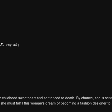
साझा करें।
er childhood sweetheart and sentenced to death. By chance, she is sent
 must fulfill this woman's dream of becoming a fashion designer to r
. Along the journey, she is genuinely attracted to this profession, break