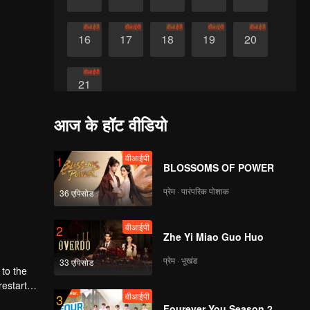
वीआईपी
वीआईपी
वीआईपी
वीआईपी
वीआईपी
16
17
18
19
20
वीआईपी
21
आज के हॉट वीडियो
वीआईपी
1
BLOSSOMS OF POWER
प्रेम · पारंपरिक पोशाक
36 एपिसोड
वीआईपी
2
Zhe Yi Miao Guo Huo
प्रेम · भूखंड
33 एपिसोड
 to the
estart
वीआईपी
3
ing free
Fourever You Season 2