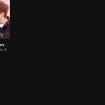
Dear Probationary Girlfriend
Romance between KitchenMaid and Domineering CEO