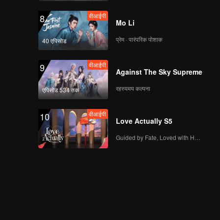
वीआईपी
8
Mo Li
प्रेम · पारंपरिक पोशाक
40 एपिसोड
वीआईपी
9
Against The Sky Supreme
रहस्यमय कल्पना
एपिसोड 534 तक
वीआईपी
10
Love Actually S5
Guided by Fate, Loved with Heart