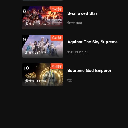
वीआईपी
8
Swallowed Star
विज्ञान-कथा
एपिसोड 235 तक
वीआईपी
9
Against The Sky Supreme
रहस्यमय कल्पना
एपिसोड 534 तक
वीआईपी
10
Supreme God Emperor
युद्ध
एपिसोड 611 तक