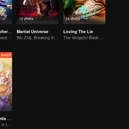
12 एपिसोड
24 एपिसोड
Fights Break Sphere S2
Martial Universe
Loving The Lie
Xiao Yan come back! Everything is shifting once again ！
Wu Zhiji, Breaking the Sky, Moving the Heaven and the Earth
The Vengeful Black Lotus Falls for the Rogue Young Master
वीआईपी
One Step Towards Freedom
Youthful Passion in the Worldly Struggle