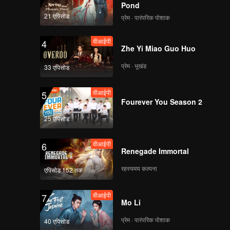
Pond
21 एपिसोड
प्रेम · पारंपरिक पोशाक
वीआईपी
4
Zhe Yi Miao Guo Huo
प्रेम · भूखंड
33 एपिसोड
वीआईपी
5
Fourever You Season 2
25 एपिसोड
वीआईपी
6
Renegade Immortal
रहस्यमय कल्पना
एपिसोड 152 तक
वीआईपी
7
Mo Li
प्रेम · पारंपरिक पोशाक
40 एपिसोड