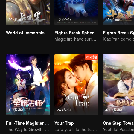
26 एपिसोड
12 एपिसोड
12 एपिसोड
World of Immortals
Fights Break Sphere S3
Magic fire have surrendered! Xiao Yan mastered the fighting skill——Buddha anger Lotus!
वीआईपी
12 एपिसोड
24 एपिसोड
480 एपिसोड
Full-Time Magister SS1
Your Trap
The Way to Growth, Encouragement and Self-improvement
Lure you into the trap with love as bait