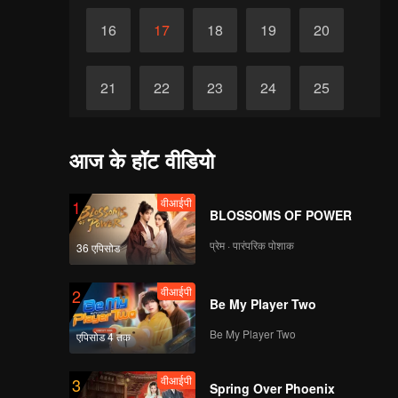
16
17
18
19
20
21
22
23
24
25
26
27
28
29
30
आज के हॉट वीडियो
वीआईपी
1
BLOSSOMS OF POWER
प्रेम · पारंपरिक पोशाक
36 एपिसोड
वीआईपी
2
Be My Player Two
Be My Player Two
एपिसोड 4 तक
वीआईपी
3
Spring Over Phoenix