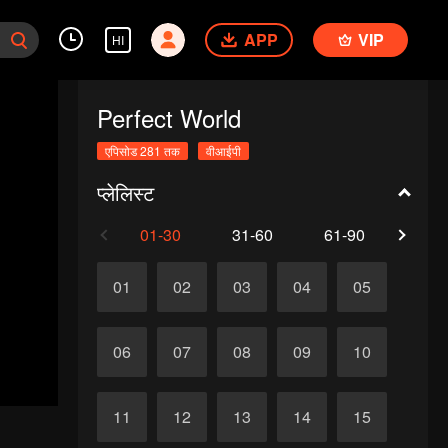
APP
VIP
HI
Perfect World
एपिसोड 281 तक
वीआईपी
प्लेलिस्ट
01-30
31-60
61-90
91-1
01
02
03
04
05
06
07
08
09
10
11
12
13
14
15