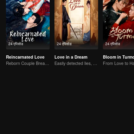
24 एपिसोड
24 एपिसोड
24 एपिसोड
Reincarnated Love
Love in a Dream
Bloom in Turmo
Reborn Couple Breaks the Ten-Life Doom
Easily detected lies, hard-to-find true hearts