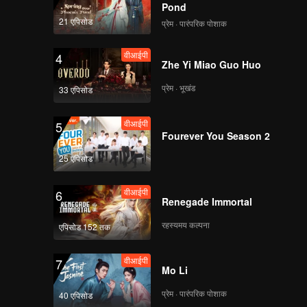
Pond
21 एपिसोड
प्रेम · पारंपरिक पोशाक
वीआईपी
4
Zhe Yi Miao Guo Huo
प्रेम · भूखंड
33 एपिसोड
वीआईपी
5
Fourever You Season 2
25 एपिसोड
वीआईपी
6
Renegade Immortal
रहस्यमय कल्पना
एपिसोड 152 तक
वीआईपी
7
Mo Li
प्रेम · पारंपरिक पोशाक
40 एपिसोड