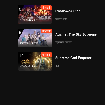
वीआईपी
8
Swallowed Star
विज्ञान-कथा
एपिसोड 235 तक
वीआईपी
9
Against The Sky Supreme
रहस्यमय कल्पना
एपिसोड 534 तक
वीआईपी
10
Supreme God Emperor
युद्ध
एपिसोड 611 तक