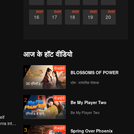
वीआईपी
वीआईपी
वीआईपी
वीआईपी
वीआईपी
16
17
18
19
20
आज के हॉट वीडियो
वीआईपी
1
BLOSSOMS OF POWER
प्रेम · पारंपरिक पोशाक
36 एपिसोड
वीआईपी
2
Be My Player Two
Be My Player Two
एपिसोड 4 तक
elf
rns into
वीआईपी
3
Spring Over Phoenix