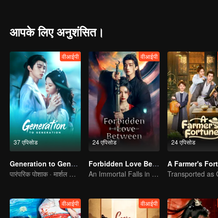
आपके लिए अनुशंसित।
वीआईपी
वीआईपी
37 एपिसोड
24 एपिसोड
24 एपिसोड
Generation to Generation
Forbidden Love Between
A Farmer's For
पारंपरिक पोशाक · मार्शल आर्ट्स।
An Immortal Falls in Love With a Witch
वीआईपी
वीआईपी