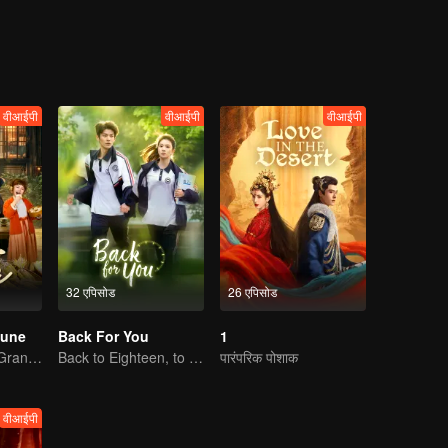
वीआईपी
वीआईपी
वीआईपी
32 एपिसोड
26 एपिसोड
tune
Back For You
1
Transported as Granny, Rewrite the Fate!
Back to Eighteen, to Save His White Moonlight
पारंपरिक पोशाक
वीआईपी