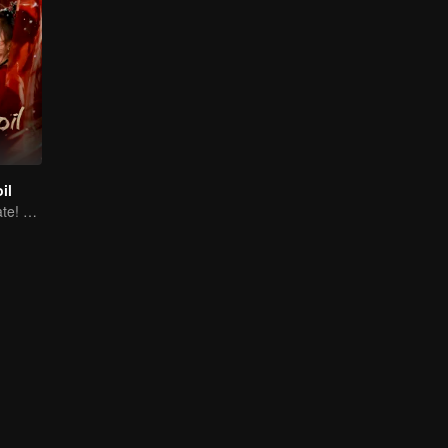
il
From Love to Hate! Sisterhood Rising for Revenge