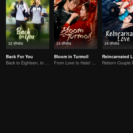
32 एपिसोड
24 एपिसोड
24 एपिसोड
Back For You
Bloom in Turmoil
Reincarnated 
Back to Eighteen, to Save His White Moonlight
From Love to Hate! Sisterhood Rising for Revenge