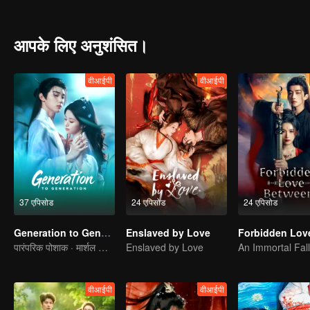
आपके लिए अनुशंसित।
वीआईपी
वीआईपी
37 एपिसोड
24 एपिसोड
24 एपिसोड
Generation to Generation
Enslaved by Love
पारंपरिक पोशाक · मार्शल आर्ट्स।
Enslaved by Love
वीआईपी
वीआईपी