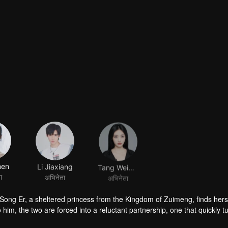
hen
Li Jiaxiang
Tang Weiwen
ा
अभिनेता
अभिनेता
i Song Er, a sheltered princess from the Kingdom of Zuimeng, finds hers
him, the two are forced into a reluctant partnership, one that quickly tu