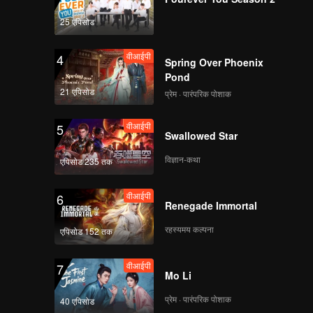
25 एपिसोड
वीआईपी
4
Spring Over Phoenix
Pond
21 एपिसोड
प्रेम · पारंपरिक पोशाक
वीआईपी
5
Swallowed Star
विज्ञान-कथा
एपिसोड 235 तक
वीआईपी
6
Renegade Immortal
रहस्यमय कल्पना
एपिसोड 152 तक
वीआईपी
7
Mo Li
प्रेम · पारंपरिक पोशाक
40 एपिसोड