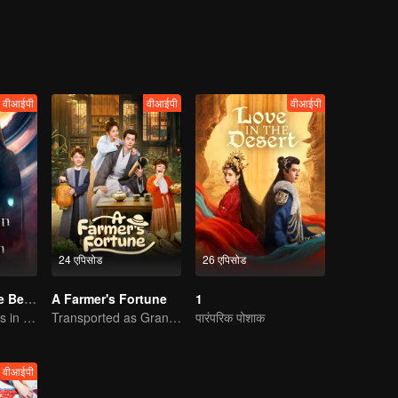
वीआईपी
वीआईपी
वीआईपी
24 एपिसोड
26 एपिसोड
Forbidden Love Between
A Farmer's Fortune
1
An Immortal Falls in Love With a Witch
Transported as Granny, Rewrite the Fate!
पारंपरिक पोशाक
वीआईपी