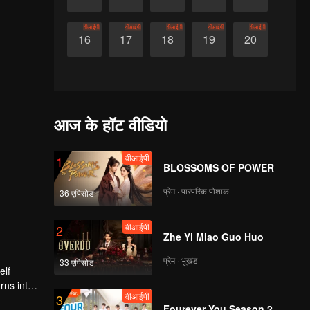
वीआईपी
वीआईपी
वीआईपी
वीआईपी
वीआईपी
16
17
18
19
20
आज के हॉट वीडियो
वीआईपी
1
BLOSSOMS OF POWER
प्रेम · पारंपरिक पोशाक
36 एपिसोड
वीआईपी
2
Zhe Yi Miao Guo Huo
प्रेम · भूखंड
33 एपिसोड
elf
rns into
वीआईपी
3
Fourever You Season 2