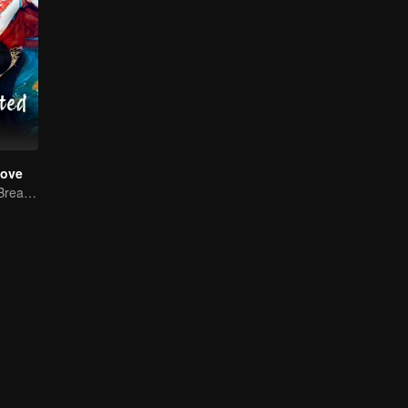
Love
Reborn Couple Breaks the Ten-Life Doom