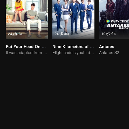
24 एपिसोड
24 एपिसोड
10 एपिसोड
Put Your Head On My Shoulder (Eng Dub)
Nine Kilometers of Love
Antares
It was adapted from the same series of novels as "A Love so Beautiful"
Flight cadets'youth dream-driven journey
Antares S2