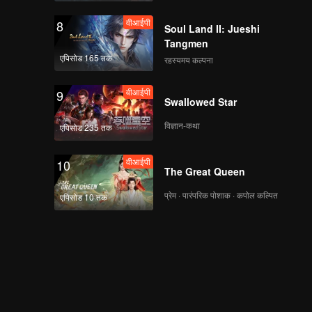
वीआईपी
8
Soul Land II: Jueshi
Tangmen
एपिसोड 165 तक
रहस्यमय कल्पना
वीआईपी
9
Swallowed Star
विज्ञान-कथा
एपिसोड 235 तक
वीआईपी
10
The Great Queen
प्रेम · पारंपरिक पोशाक · कपोल कल्पित
एपिसोड 10 तक