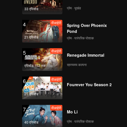
प्रेम · भूखंड
33 एपिसोड
वीआईपी
4
Spring Over Phoenix
Pond
21 एपिसोड
प्रेम · पारंपरिक पोशाक
वीआईपी
5
Renegade Immortal
रहस्यमय कल्पना
एपिसोड 152 तक
वीआईपी
6
Fourever You Season 2
25 एपिसोड
वीआईपी
7
Mo Li
प्रेम · पारंपरिक पोशाक
40 एपिसोड