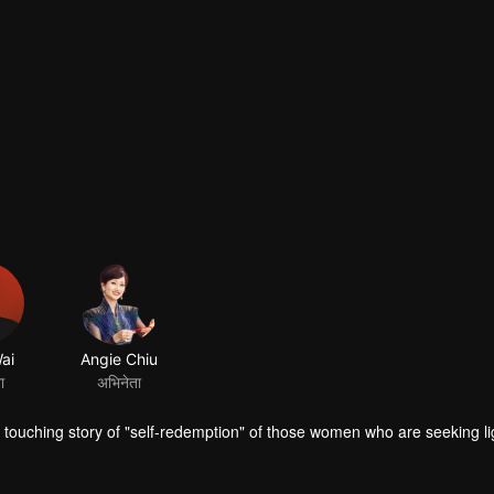
ai
Angie Chiu
ा
अभिनेता
 touching story of "self-redemption" of those women who are seeking li