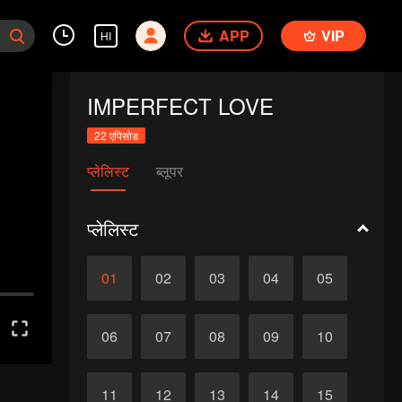
APP
VIP
HI
IMPERFECT LOVE
22 एपिसोड
प्लेलिस्ट
ब्लूपर
प्लेलिस्ट
01
02
03
04
05
06
07
08
09
10
11
12
13
14
15