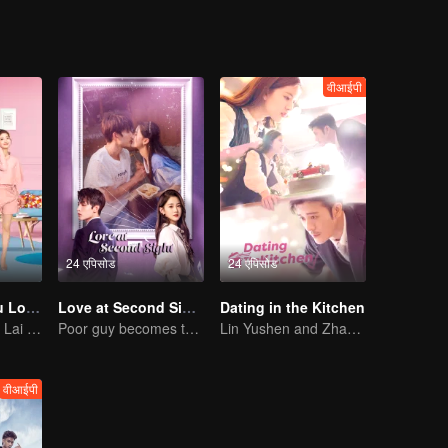
वीआईपी
24 एपिसोड
24 एपिसोड
As Long as You Love Me
Love at Second Sight
Dating in the Kitchen
Dylan Xiong and Lai Yumeng's sweet love story
Poor guy becomes the domineering CEO and pursues his first love
Lin Yushen and Zhao Lusi's sweet love story with food.
वीआईपी