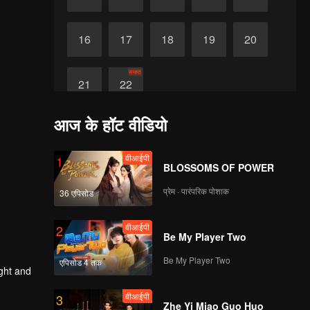
16
17
18
19
20
समाप्त
21
22
आज के हॉट वीडियो
वीआईपी
1
BLOSSOMS OF POWER
प्रेम · पारंपरिक पोशाक
36 एपिसोड
वीआईपी
2
Be My Player Two
Be My Player Two
एपिसोड 4 तक
ght and
वीआईपी
3
Zhe Yi Miao Guo Huo