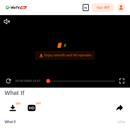
App खोलें
hi
Enjoy smooth and HD episodes
00:00:00
/
00:15:07
What If
What If
अधिक