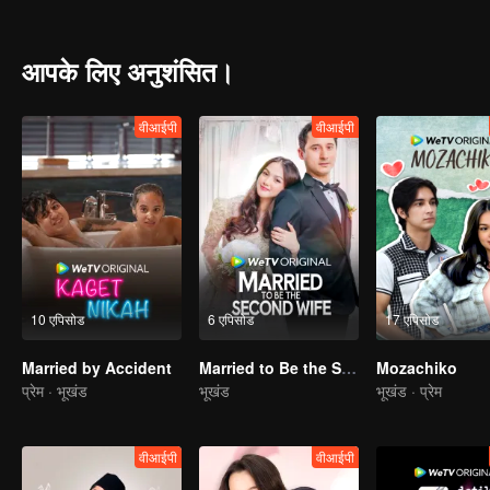
आपके लिए अनुशंसित।
वीआईपी
वीआईपी
10 एपिसोड
6 एपिसोड
17 एपिसोड
Married by Accident
Married to Be the Second Wife
Mozachiko
प्रेम · भूखंड
भूखंड
भूखंड · प्रेम
वीआईपी
वीआईपी