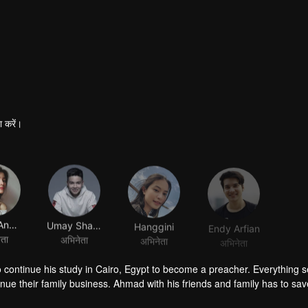
 करें।
Yoriko Angeline
Umay Shahab
Hanggini
Endy Arfian
ेता
अभिनेता
अभिनेता
अभिनेता
o continue his study in Cairo, Egypt to become a preacher. Everything
ue their family business. Ahmad with his friends and family has to sav
sue his dream to become a millennial preacher that can inspire other p