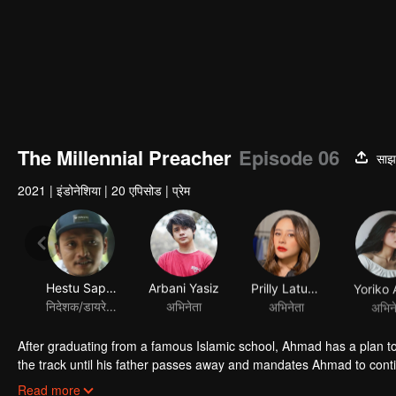
The Millennial Preacher
Episode 06
साझा
2021
|
इंडोनेशिया
|
20 एपिसोड
|
प्रेम
Hestu Saputra
Arbani Yasiz
Prilly Latuconsina
निदेशक/डायरेक्टर
अभिनेता
अभिनेता
अभिन
After graduating from a famous Islamic school, Ahmad has a plan t
the track until his father passes away and mandates Ahmad to contin
business from bankruptcy, face a complicated love triangle, and pur
Read more