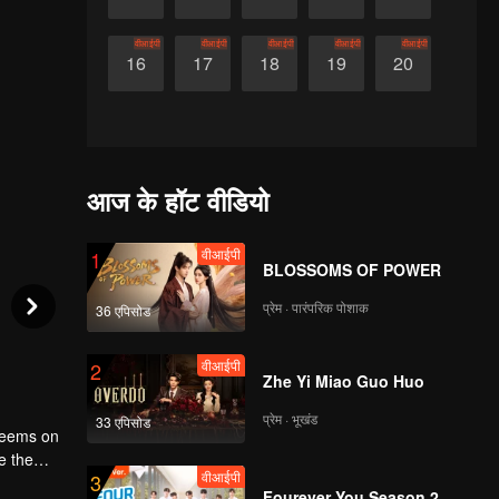
वीआईपी
वीआईपी
वीआईपी
वीआईपी
वीआईपी
16
17
18
19
20
आज के हॉट वीडियो
वीआईपी
1
BLOSSOMS OF POWER
प्रेम · पारंपरिक पोशाक
36 एपिसोड
वीआईपी
2
Zhe Yi Miao Guo Huo
प्रेम · भूखंड
33 एपिसोड
 seems on
e the
वीआईपी
3
eople.
Fourever You Season 2