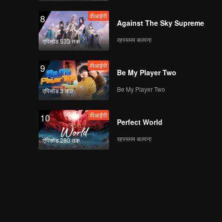
वीआईपी
8
Against The Sky Supreme
रहस्यमय कल्पना
एपिसोड 533 तक
वीआईपी
9
Be My Player Two
Be My Player Two
एपिसोड 3 तक
वीआईपी
10
Perfect World
रहस्यमय कल्पना
एपिसोड 280 तक