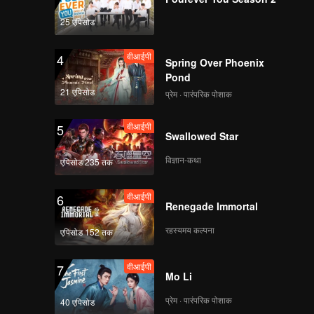
25 एपिसोड
वीआईपी
4
Spring Over Phoenix
Pond
21 एपिसोड
प्रेम · पारंपरिक पोशाक
वीआईपी
5
Swallowed Star
विज्ञान-कथा
एपिसोड 235 तक
वीआईपी
6
Renegade Immortal
रहस्यमय कल्पना
एपिसोड 152 तक
वीआईपी
7
Mo Li
प्रेम · पारंपरिक पोशाक
40 एपिसोड