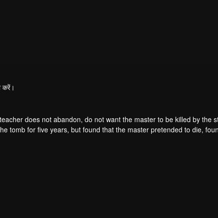
 करें।
teacher does not abandon, do not want the master to be killed by the s
he tomb for five years, but found that the master pretended to die, fou
. From then on, Chen Feng rose up against the sky, set foot on the roa