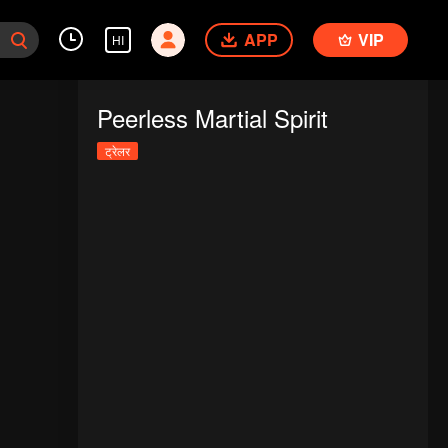
APP
VIP
HI
Peerless Martial Spirit
ट्रेलर