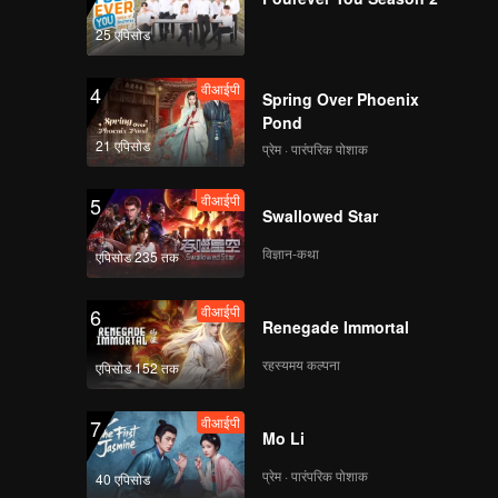
25 एपिसोड
वीआईपी
4
Spring Over Phoenix
Pond
21 एपिसोड
प्रेम · पारंपरिक पोशाक
वीआईपी
5
Swallowed Star
विज्ञान-कथा
एपिसोड 235 तक
वीआईपी
6
Renegade Immortal
रहस्यमय कल्पना
एपिसोड 152 तक
वीआईपी
7
Mo Li
प्रेम · पारंपरिक पोशाक
40 एपिसोड