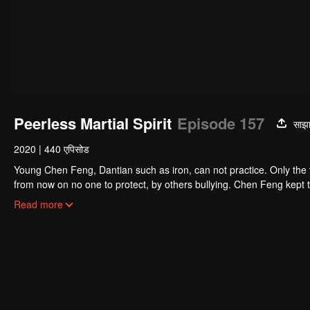
Peerless Martial Spirit
Episode 157
साझा
2020
|
440 एपिसोड
Young Chen Feng, Dantian such as iron, can not practice. Only the 
from now on no one to protect, by others bullying. Chen Feng kept t
the master left the supreme dragon blood, mysterious ancient tripod
Read more
the master and become the strong.