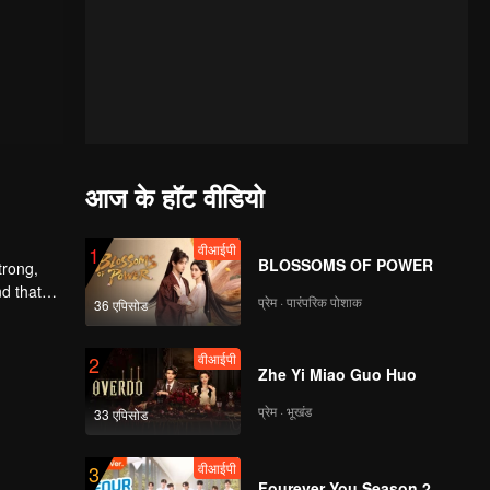
आज के हॉट वीडियो
वीआईपी
1
BLOSSOMS OF POWER
trong,
nd that
प्रेम · पारंपरिक पोशाक
36 एपिसोड
d to find
वीआईपी
2
Zhe Yi Miao Guo Huo
प्रेम · भूखंड
33 एपिसोड
वीआईपी
3
Fourever You Season 2