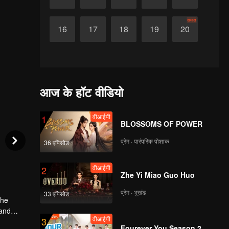
समाप्त
16
17
18
19
20
आज के हॉट वीडियो
वीआईपी
1
BLOSSOMS OF POWER
प्रेम · पारंपरिक पोशाक
36 एपिसोड
वीआईपी
2
Zhe Yi Miao Guo Huo
प्रेम · भूखंड
33 एपिसोड
The
 and
वीआईपी
3
, they
Fourever You Season 2