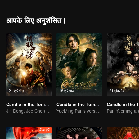
met Hua Mei, Ding Sitian,Yan Zi and other girls, because of their cu
gaze " and find the remain of the Japan's" water supply army ".
आपके लिए अनुशंसित।
21 एपिसोड
18 एपिसोड
21 एपिसोड
Candle in the Tomb: the Ancient City of Jingjue
Candle in the Tomb: The Lost Caverns
Jin Dong, Joe Chen unlock an adventure in the tomb
YueMing Pan's version of Hu Bayi leads the adventure
वीआईपी