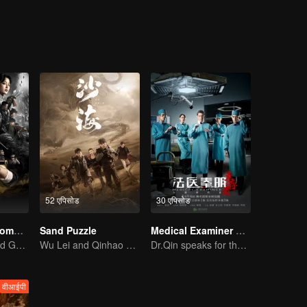
riosity, they accidentally entered the weasel grave where been called “
52 एपिसोड
30 एपिसोड
Candle in the Tomb:the Wrath of Time
Sand Puzzle
Medical Examiner Dr. Qin:The Survivor
Pan Yueming and Gao Weiguang exposes the mysterious secrets
Wu Lei and Qinhao opens their adventure tour.
Dr.Qin speaks for the dead.
वीआईपी