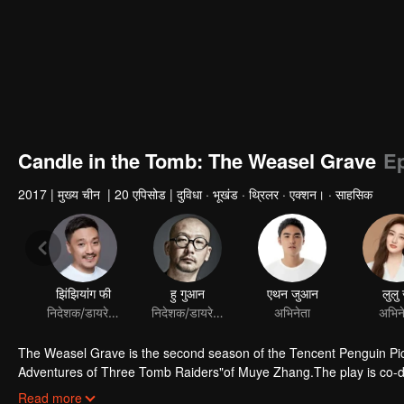
Candle in the Tomb: The Weasel Grave
Ep
2017
|
मुख्य चीन
|
20 एपिसोड
|
दुविधा · भूखंड · थ्रिलर · एक्शन। · साहसिक
The Weasel Grave is the second season of the Tencent Penguin Pic
Adventures of Three Tomb Raiders"of Muye Zhang.The play is co-d
starred by Ruan Jingtian, Xu Lu, Hao Hao, Liu Chao and Li Yujie. It 
Read more