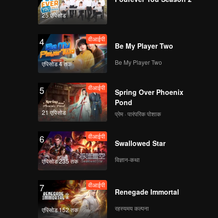
Death
25 एपिसोड
वीआईपी
4
Be My Player Two
Be My Player Two
एपिसोड 4 तक
वीआईपी
5
Spring Over Phoenix
Pond
21 एपिसोड
प्रेम · पारंपरिक पोशाक
वीआईपी
6
Swallowed Star
विज्ञान-कथा
एपिसोड 235 तक
वीआईपी
7
Renegade Immortal
रहस्यमय कल्पना
एपिसोड 152 तक