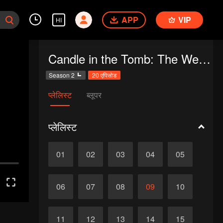
APP
VIP
HI
Candle in the Tomb: The Weasel Grave
Season 2
20 एपिसोड
प्लेलिस्ट
ब्लूपर
प्लेलिस्ट
01
02
03
04
05
06
07
08
09
10
11
12
13
14
15