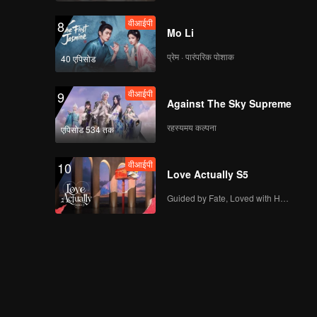
वीआईपी
8
Mo Li
प्रेम · पारंपरिक पोशाक
40 एपिसोड
वीआईपी
9
Against The Sky Supreme
रहस्यमय कल्पना
एपिसोड 534 तक
वीआईपी
10
Love Actually S5
Guided by Fate, Loved with Heart