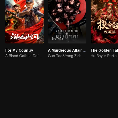
16 एपिसोड
For My Country
A Murderous Affair in Horizon Tower
A Blood Oath to Defend the Homeland
Guo Tao&Yang Zishan expose the scam