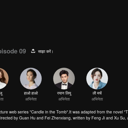
isode 09
साझा करें।
ture web series "Candle in the Tomb".It was adapted from the novel "
irected by Guan Hu and Fei Zhenxiang, written by Feng Ji and Xu Su,
tells the story of Hu Bayi and Fa Xiaowang adventure in their ealier age