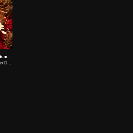
The Golden Talisman: Star Tomb
Hu Bayi's Perilous Decryption