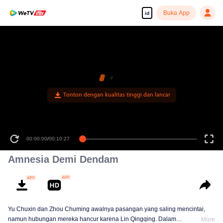
Buka App
id
Tonton dengan kualitas tinggi dan lancar
00:00:00
/
00:10:27
Amnesia Demi Dendam
Yu Chuxin dan Zhou Chuming awalnya pasangan yang saling mencintai,
namun hubungan mereka hancur karena Lin Qingqing. Dalam
More