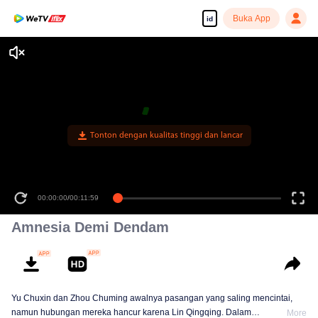
Buka App
id
Tonton dengan kualitas tinggi dan lancar
00:00:00
/
00:11:59
Amnesia Demi Dendam
Yu Chuxin dan Zhou Chuming awalnya pasangan yang saling mencintai,
namun hubungan mereka hancur karena Lin Qingqing. Dalam
More