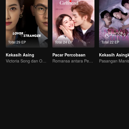
Total 29 EP
Total 24 EP
Total 22 EP
Kekasih Asing
Pacar Percobaan
Kekasih Asing
Victoria Song dan Oho Ou: Penebusan Cinta
Romansa antara Pembantu dan CEO