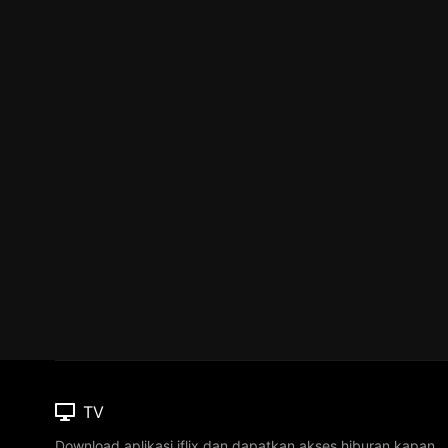
TV
Download aplikasi iflix dan dapatkan akses hiburan kapan