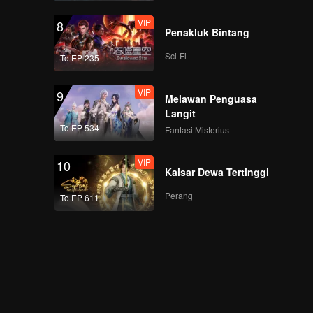
VIP
8
Penakluk Bintang
Sci-Fi
To EP 235
VIP
9
Melawan Penguasa
Langit
To EP 534
Fantasi Misterius
VIP
10
Kaisar Dewa Tertinggi
Perang
To EP 611