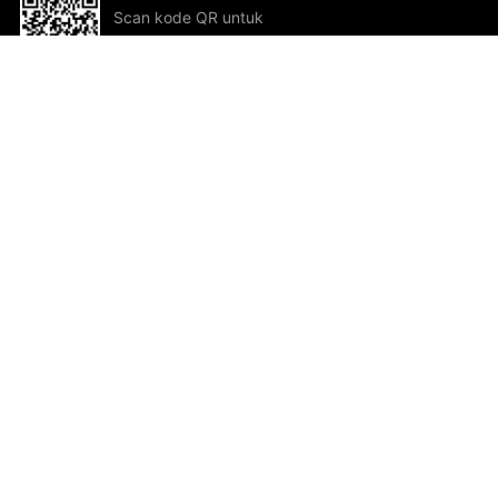
Scan kode QR untuk
mengunduh sekarang!
Bantuan dan Umpan Balik
Te
Saran
Kar
Ik
Al
ted.