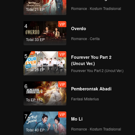
Romance · Kostum Tradisional
Total 21 EP
VIP
4
Overdo
Romance · Cerita
Total 33 EP
VIP
5
Fourever You Part 2
(Uncut Ver.)
Total 25 EP
Fourever You Part 2 (Uncut Ver.)
VIP
6
Pemberontak Abadi
Fantasi Misterius
To EP 152
VIP
7
Mo Li
Romance · Kostum Tradisional
Total 40 EP