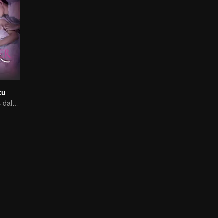
ku
Pasangan Manis dalam Pernikahan Palsu