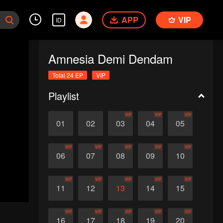
APP
VIP
ID
Amnesia Demi Dendam
Total 24 EP
VIP
Playlist
VIP
VIP
VIP
01
02
03
04
05
VIP
VIP
VIP
VIP
VIP
06
07
08
09
10
VIP
VIP
VIP
VIP
VIP
11
12
13
14
15
VIP
VIP
VIP
VIP
VIP
16
17
18
19
20