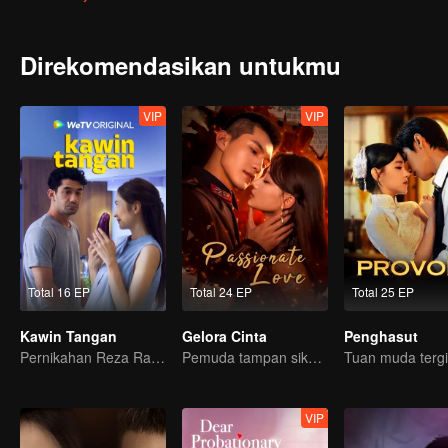
Direkomendasikan untukmu
VIP
VIP
Total 16 EP
Total 24 EP
Total 25 EP
Kawin Tangan
Gelora Cinta
Penghasut
Pernikahan Reza Rahadian dan Mikha Tambayong di ujung tanduk.
Pemuda tampan siksa cinta pertamanya
VIP