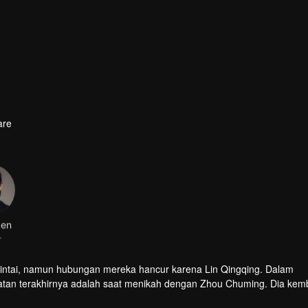
are
Sen
r
ntai, namun hubungan mereka hancur karena Lin Qingqing. Dalam
atan terakhirnya adalah saat menikah dengan Zhou Chuming. Dia kemb
u mendapatkan hukuman.