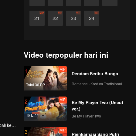
VIP
VIP
VIP
VIP
21
22
23
24
Video terpopuler hari ini
VIP
1
Dendam Seribu Bunga
Romance · Kostum Tradisional
Total 36 EP
VIP
2
Be My Player Two (Uncut
ver.)
To EP 4
Be My Player Two
ali ke
VIP
3
Reinkarnasi Sang Putri