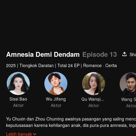
Amnesia Demi Dendam
Episode 13
Sh
2025
|
Tiongkok Daratan
|
Total 24 EP
|
Romance · Cerita
Sissi Bao
Wu Jifeng
Qu Wanqiong
Wang 
Aktor
Aktor
Aktor
Akto
Yu Chuxin dan Zhou Chuming awalnya pasangan yang saling menci
keputusasaan karena kehilangan anak, dia pura-pura amnesia, ing
keluarga Zhou untuk mengumpulkan bukti dan memastikan pelak
Lebih banyak