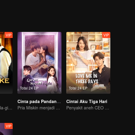
VIP
VIP
Total 24 EP
Total 24 EP
Cinta pada Pandangan Kedua
Cintai Aku Tiga Hari
Tuan muda tergila-gila pada penyanyi misterius
Pria Miskin menjadi CEO untuk mengejar Mantannya
Penyakit aneh CEO sembuh habis dicium
VIP