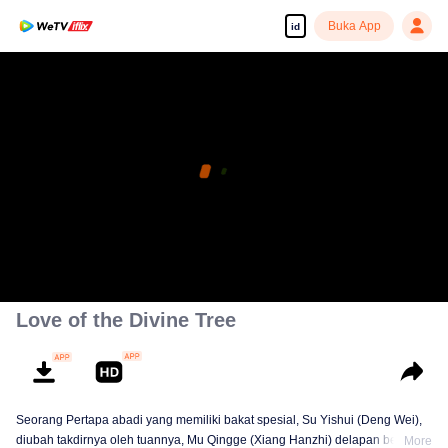
Buka App
id
Love of the Divine Tree
Seorang Pertapa abadi yang memiliki bakat spesial, Su Yishui (Deng Wei),
diubah takdirnya oleh tuannya, Mu Qingge (Xiang Hanzhi) delapan belas
More