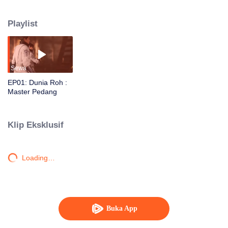
target utama. Bone Douluo membawa Ning Rongrong kecil meminta
bantuan Sword Douluo. Mereka pun memulai pelarian, tanpa tahu bahwa di
Playlist
baliknya tersembunyi konspirasi besar yang mengancam seluruh benua.
Sewa
EP01: Dunia Roh :
Master Pedang
Klip Eksklusif
Loading…
Buka App