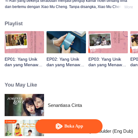
Yi Ran yang bekerja serabutan menjadi penguji kamar hotel bintang lima
dan bertemu dengan Xiao Mu Cheng. Tanpa disangka, Xiao Mu Cheng
More
ternyata adalah direktur hotel dan atasannya. Bersama-sama, mereka
menghadapi masalah hotel dan pengunjung yang beragam. Meskipun
Playlist
banyak perbedaan, mereka mulai saling mendekat…
VIP
VIP
EP01: Yang Unik
EP02: Yang Unik
EP03: Yang Unik
EP0
dan yang Menawan
dan yang Menawan
dan yang Menawan
dan
(English Ver.)
(English Ver.)
(English Ver.)
(Eng
You May Like
Senantiasa Cinta
Buka App
Put Your Head On My Shoulder (Eng Dub)