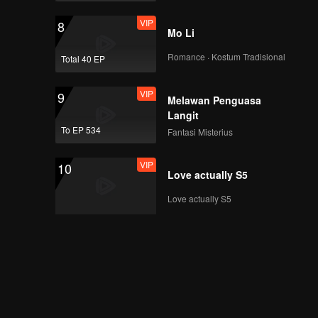
VIP
8
Mo Li
Romance · Kostum Tradisional
Total 40 EP
VIP
9
Melawan Penguasa
Langit
To EP 534
Fantasi Misterius
VIP
10
Love actually S5
Love actually S5