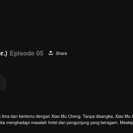
r.)
Episode 05
Share
Bao Lining
Bai Xuhan
r
Aktor
Aktor
ang lima dan bertemu dengan Xiao Mu Cheng. Tanpa disangka, Xiao Mu
ereka menghadapi masalah hotel dan pengunjung yang beragam. Meski