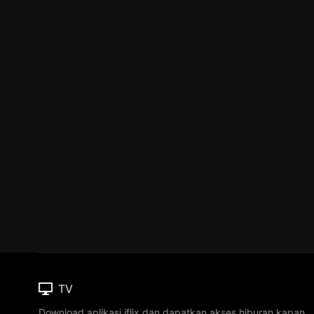
TV
Download aplikasi iflix dan dapatkan akses hiburan kapan