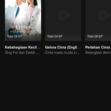
Total 28 EP
Total 24 EP
Total 28 EP
Kebahagiaan Kecilku (Eng Ver.）
Gelora Cinta (English Ver.)
Perlahan Cinta
Xing Fei dan Daddi Tang: Kisah Cinta Manis
Cinta masa muda Liu Hao Cun & Wang An Yu