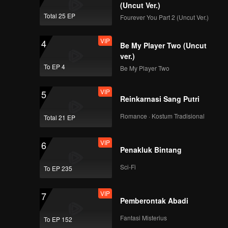
(Uncut Ver.)
Total 25 EP
Fourever You Part 2 (Uncut Ver.)
VIP
4
Be My Player Two (Uncut
ver.)
To EP 4
Be My Player Two
VIP
5
Reinkarnasi Sang Putri
Romance · Kostum Tradisional
Total 21 EP
VIP
6
Penakluk Bintang
Sci-Fi
To EP 235
VIP
7
Pemberontak Abadi
Fantasi Misterius
To EP 152