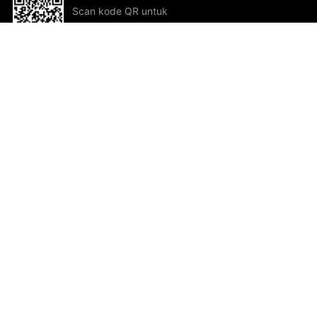
Scan kode QR untuk
mengunduh sekarang!
Bantuan dan Umpan Balik
Te
Saran
Kar
Ik
Al
ted.