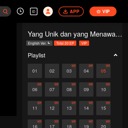
APP
VIP
ID
Yang Unik dan yang Menawan (English Ver.)
English Ver.
Total 20 EP
VIP
Playlist
VIP
VIP
VIP
01
02
03
04
05
VIP
VIP
VIP
VIP
VIP
06
07
08
09
10
VIP
VIP
VIP
VIP
VIP
11
12
13
14
15
VIP
VIP
VIP
VIP
VIP
16
17
18
19
20