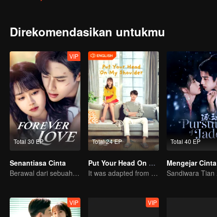
Direkomendasikan untukmu
VIP
Total 30 EP
Total 24 EP
Total 40 EP
Senantiasa Cinta
Put Your Head On My Shoulder (Eng Dub)
Berawal dari sebuah ciuman
It was adapted from the same series of novels as "A Love so Beautiful"
VIP
VIP