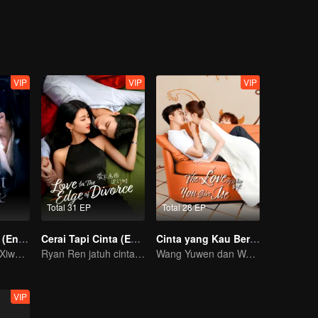
VIP
VIP
VIP
Total 31 EP
Total 28 EP
Mengejar Cinta (English Ver.)
Cerai Tapi Cinta (English Ver.)
Cinta yang Kau Berikan (English Ver.)
Sandiwara Tian Xiwei dan Zhang Linghe berubah jadi cinta
Ryan Ren jatuh cinta setelah gugat cerai Istrinya?!
Wang Yuwen dan Wang Ziqi Kembali Berpasangan
VIP