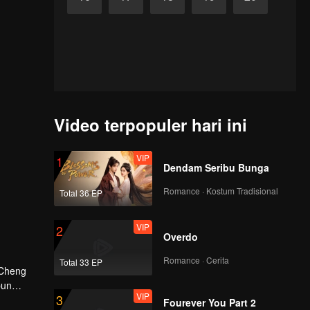
Video terpopuler hari ini
VIP
1
Dendam Seribu Bunga
Romance · Kostum Tradisional
Total 36 EP
VIP
2
Overdo
Romance · Cerita
Total 33 EP
 Cheng
pun
VIP
3
Fourever You Part 2