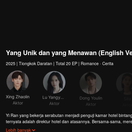
Yang Unik dan yang Menawan (English Ve
2025
|
Tiongkok Daratan
|
Total 20 EP
|
Romance · Cerita
Xing Zhaolin
Lu Yangyang
Dong Youlin
Sita
Aktor
Aktor
Aktor
Akto
Yi Ran yang bekerja serabutan menjadi penguji kamar hotel bint
ternyata adalah direktur hotel dan atasannya. Bersama-sama, m
banyak perbedaan, mereka mulai saling mendekat…
Lebih banyak