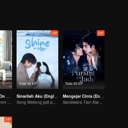
VIP
VIP
Total 36 EP
Total 40 EP
Put Your Head On My Shoulder (Eng Dub)
Sinarilah Aku (English Ver.)
Mengejar Cinta (English Ver.)
It was adapted from the same series of novels as "A Love so Beautiful"
Song Weilong jadi pemuja rahasia Zhao Jinmai
Sandiwara Tian Xiwei dan Zhang Linghe berubah jadi cinta
VIP