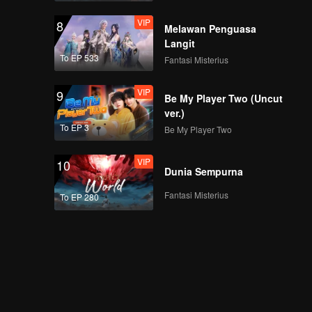
VIP
8
Melawan Penguasa
Langit
To EP 533
Fantasi Misterius
VIP
9
Be My Player Two (Uncut
ver.)
To EP 3
Be My Player Two
VIP
10
Dunia Sempurna
Fantasi Misterius
To EP 280