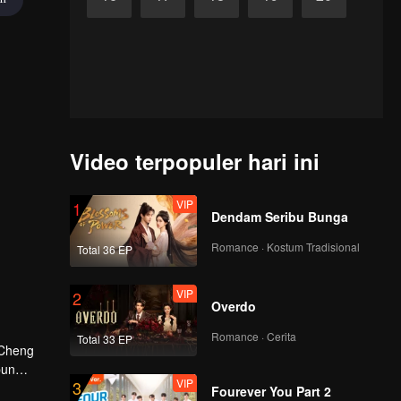
Video terpopuler hari ini
VIP
1
Dendam Seribu Bunga
Romance · Kostum Tradisional
Total 36 EP
VIP
2
Overdo
Romance · Cerita
Total 33 EP
 Cheng
pun
VIP
3
Fourever You Part 2