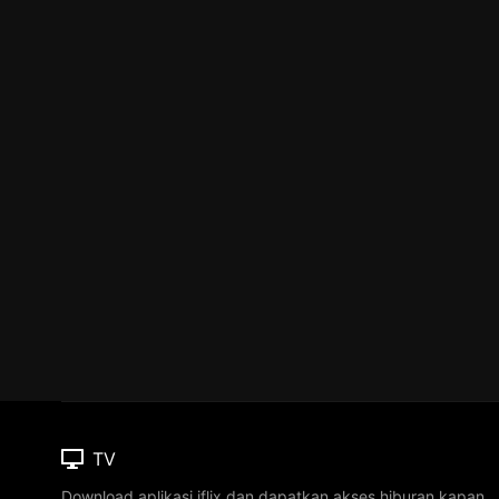
TV
Download aplikasi iflix dan dapatkan akses hiburan kapan