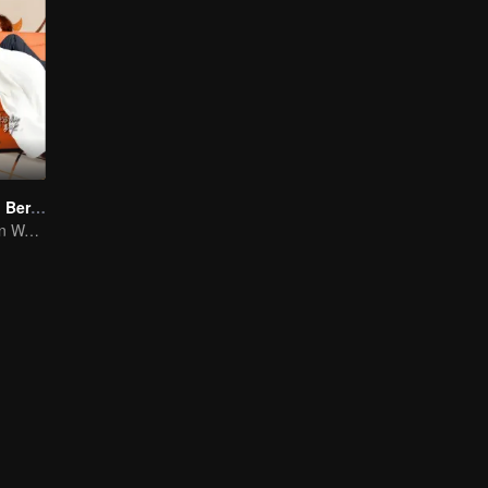
Cinta yang Kau Berikan (English Ver.)
Wang Yuwen dan Wang Ziqi Kembali Berpasangan