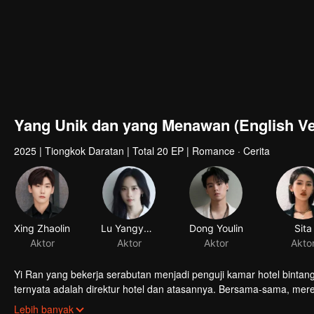
Yang Unik dan yang Menawan (English Ve
2025
|
Tiongkok Daratan
|
Total 20 EP
|
Romance · Cerita
Xing Zhaolin
Lu Yangyang
Dong Youlin
Sita
Aktor
Aktor
Aktor
Akto
Yi Ran yang bekerja serabutan menjadi penguji kamar hotel bint
ternyata adalah direktur hotel dan atasannya. Bersama-sama, m
banyak perbedaan, mereka mulai saling mendekat…
Lebih banyak