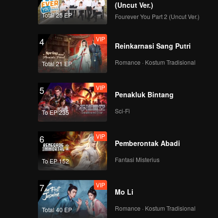
(Uncut Ver.)
Total 25 EP
Fourever You Part 2 (Uncut Ver.)
VIP
4
Reinkarnasi Sang Putri
Romance · Kostum Tradisional
Total 21 EP
VIP
5
Penakluk Bintang
Sci-Fi
To EP 235
VIP
6
Pemberontak Abadi
Fantasi Misterius
To EP 152
VIP
7
Mo Li
Romance · Kostum Tradisional
Total 40 EP