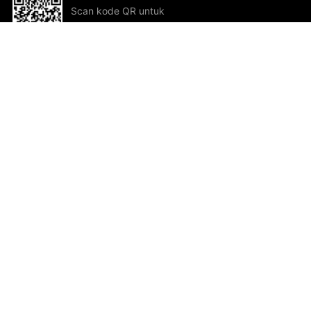
Scan kode QR untuk
mengunduh sekarang!
Bantuan dan Umpan Balik
Te
Saran
Kar
Ik
Al
ted.