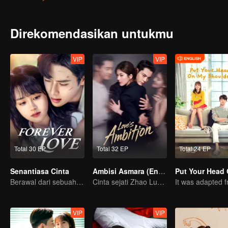
Direkomendasikan untukmu
VIP
VIP
Total 30 EP
Total 32 EP
Total 24 EP
Senantiasa Cinta
Ambisi Asmara (English Ver.)
Berawal dari sebuah ciuman
Cinta sejati Zhao Lusi & William Chan
VIP
VIP