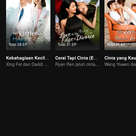
Total 28 EP
Total 31 EP
Total 28 EP
Kebahagiaan Kecilku (Eng Ver.）
Cerai Tapi Cinta (English Ver.)
Xing Fei dan Daddi Tang: Kisah Cinta Manis
Ryan Ren jatuh cinta setelah gugat cerai Istrinya?!