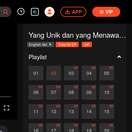
APP
VIP
ID
Yang Unik dan yang Menawan (English Ver.)
English Ver.
Total 20 EP
VIP
Playlist
VIP
VIP
VIP
01
02
03
04
05
VIP
VIP
VIP
VIP
VIP
06
07
08
09
10
VIP
VIP
VIP
VIP
VIP
11
12
13
14
15
VIP
VIP
VIP
VIP
VIP
16
17
18
19
20