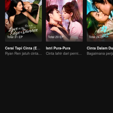
Total 31 EP
Total 20 EP
Total 24 EP
Cerai Tapi Cinta (English Ver.)
Istri Pura-Pura
Cinta Dalam Du
Ryan Ren jatuh cinta setelah gugat cerai Istrinya?!
Cinta lahir dari pernikahan pura-pura