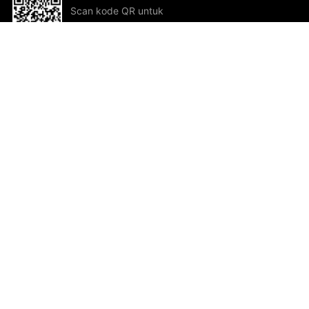
Scan kode QR untuk
mengunduh sekarang!
Bantuan dan Umpan Balik
Te
Saran
Kar
Ik
Al
ted.