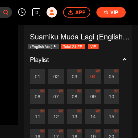
APP
VIP
ID
Suamiku Muda Lagi (English Ver.)
(English Ver.)
Total 24 EP
VIP
Playlist
VIP
VIP
VIP
01
02
03
04
05
VIP
VIP
VIP
VIP
VIP
06
07
08
09
10
VIP
VIP
VIP
VIP
VIP
11
12
13
14
15
VIP
VIP
VIP
VIP
VIP
16
17
18
19
20