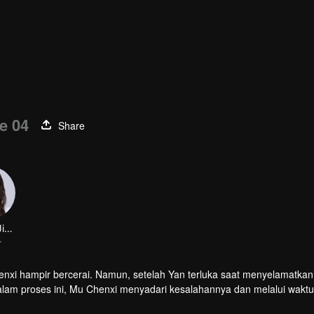
e 04
Share
nxi hampir bercerai. Namun, setelah Yan terluka saat menyelamatkan
alam proses ini, Mu Chenxi menyadari kesalahannya dan melalui waktu
m hubungan mereka.