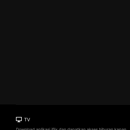
TV
Download aplikasi iflix dan dapatkan akses hiburan kapan