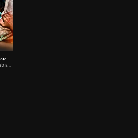
sta
Bagaimana perjalana pelukis misterius balas dendam?