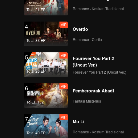
Romance · Kostum Tradisional
Total 21 EP
VIP
4
Overdo
Romance · Cerita
Total 33 EP
VIP
5
Fourever You Part 2
(Uncut Ver.)
Total 25 EP
Fourever You Part 2 (Uncut Ver.)
VIP
6
Pemberontak Abadi
Fantasi Misterius
To EP 152
VIP
7
Mo Li
Romance · Kostum Tradisional
Total 40 EP