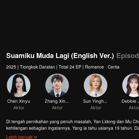
Suamiku Muda Lagi (English Ver.)
Episod
2025
|
Tiongkok Daratan
|
Total 24 EP
|
Romance · Cerita
Chen Xinyu
Zhang Xinyao
Aktor
Aktor
Di tengah pernikahan yang penuh masalah, Yan Lidong dan Mu Che
kehilangan sebagian ingatannya. Yang ia tahu usianya 19 tahun. D
bersama suaminya yang muda, ia menemukan kembali cinta dala
Lebih banyak