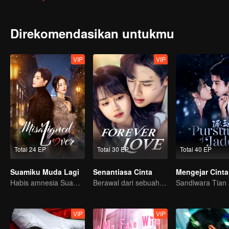
Direkomendasikan untukmu
VIP
VIP
Total 24 EP
Total 30 EP
Total 40 EP
Suamiku Muda Lagi
Senantiasa Cinta
Habis amnesia Suamiku berubah menjadi muda lagi?
Berawal dari sebuah ciuman
VIP
VIP