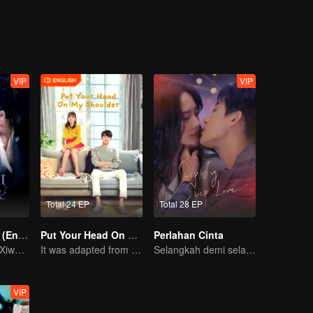
VIP
VIP
Total 24 EP
Total 28 EP
Mengejar Cinta (English Ver.)
Put Your Head On My Shoulder (Eng Dub)
Perlahan Cinta
Sandiwara Tian Xiwei dan Zhang Linghe berubah jadi cinta
It was adapted from the same series of novels as "A Love so Beautiful"
Selangkah demi selangkah jatuh hati padamu
VIP