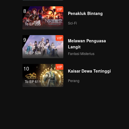
VIP
8
Penakluk Bintang
Sci-Fi
To EP 235
VIP
9
Melawan Penguasa
Langit
To EP 534
Fantasi Misterius
VIP
10
Kaisar Dewa Tertinggi
Perang
To EP 611