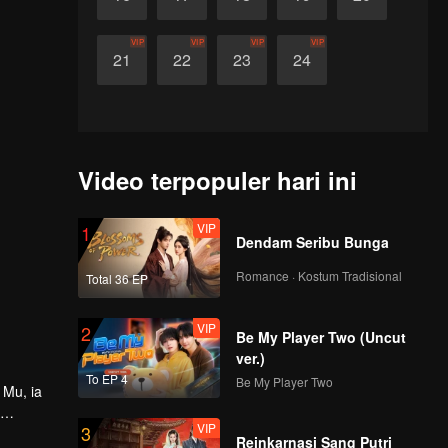
VIP
VIP
VIP
VIP
21
22
23
24
Video terpopuler hari ini
VIP
1
Dendam Seribu Bunga
Romance · Kostum Tradisional
Total 36 EP
VIP
2
Be My Player Two (Uncut
ver.)
To EP 4
Be My Player Two
 Mu, ia
VIP
3
Reinkarnasi Sang Putri