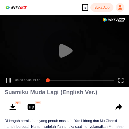
Buka App
id
Tonton dengan kualitas tinggi dan lancar
00:00:00
/
00:13:10
Suamiku Muda Lagi (English Ver.)
Di tengah pernikahan yang penuh masalah, Yan Lidong dan Mu Chenxi
hampir bercerai. Namun, setelah Yan terluka saat menyelamatkan Mu, ia
More