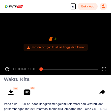
Buka App
id
Tonton dengan kualitas tinggi dan lancar
00:00:00
/
00:51:20
Waktu Kita
Pada awal 1990-an, saat Tiongkok mengalami reformasi dan keterbukaan,
perkembangan industri informasi memasuki lembaran baru. Xiao Chuang
More