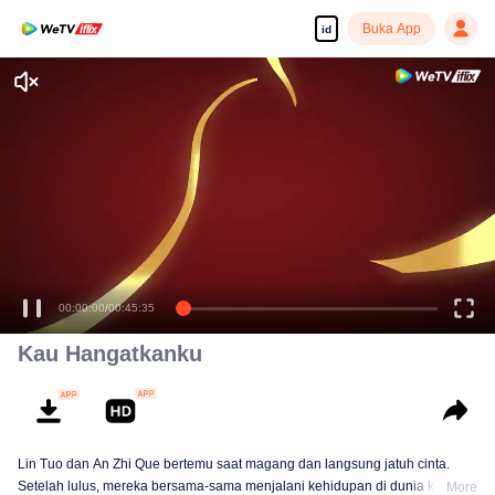
Buka App
id
00:00:00
/
00:45:35
Kau Hangatkanku
Lin Tuo dan An Zhi Que bertemu saat magang dan langsung jatuh cinta.
Setelah lulus, mereka bersama-sama menjalani kehidupan di dunia kerja,
More