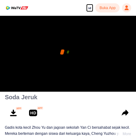
Buka App
id
Soda Jeruk
Gadis kota kecil Zhou Yu dan jagoan sekolah Yan Ci bersahabat sejak kecil.
Mereka berteman dengan siswa dari keluarga kaya, Cheng Yuzhou yang
More