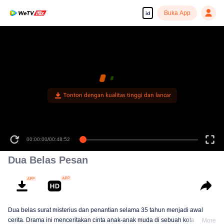
Buka App
id
Tonton dengan kualitas tinggi dan lancar
00:00:00
/
00:48:52
Dua Belas Pesan
Dua belas surat misterius dan penantian selama 35 tahun menjadi awal
cerita. Drama ini menceritakan cinta anak-anak muda di sebuah kota kecil,
More