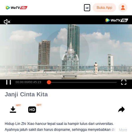
Buka App
id
Tonton dengan kualitas tinggi dan lancar
♪Waktu pernah
menghentikan segalanya♪
00:00:00
/
00:45:23
Janji Cinta Kita
Hidup Lin Zhi Xiao hancur tepat saat ia hampir lulus dari universitas.
Ayahnya jatuh sakit dan harus diopname, sehingga menyebabkan dirinya
More