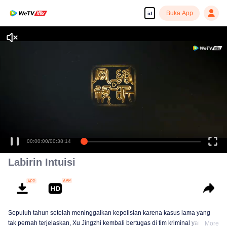
Buka App
id
00:00:00
/
00:38:14
Labirin Intuisi
Sepuluh tahun setelah meninggalkan kepolisian karena kasus lama yang
tak pernah terjelaskan, Xu Jingzhi kembali bertugas di tim kriminal yang
More