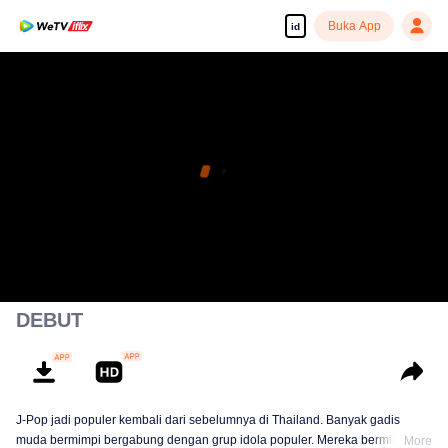
Buka App
id
DEBUT
J-Pop jadi populer kembali dari sebelumnya di Thailand. Banyak gadis
muda bermimpi bergabung dengan grup idola populer. Mereka bermimpi
More