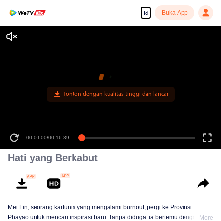
Buka App
id
Tonton dengan kualitas tinggi dan lancar
00:00:00
/
00:16:39
Hati yang Berkabut
Mei Lin, seorang kartunis yang mengalami burnout, pergi ke Provinsi
Phayao untuk mencari inspirasi baru. Tanpa diduga, ia bertemu dengan
More