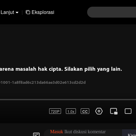
Lanjut
|
Eksplorasi
arena masalah hak cipta. Silakan pilih yang lain.
720P
1.0x
CC
001001-1a8f8ad6c213da66ae3d02e613cd2d2d
Masuk
Ikut diskusi komentar
Kir