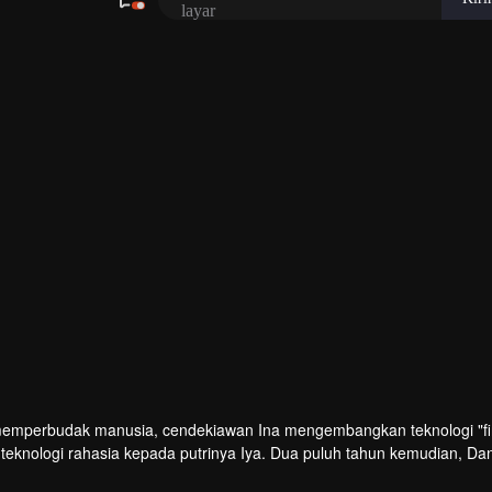
layar
emperbudak manusia, cendekiawan Ina mengembangkan teknologi "fi
teknologi rahasia kepada putrinya Iya. Dua puluh tahun kemudian, Da
n menyelamatkan orang-orang di jembatan.