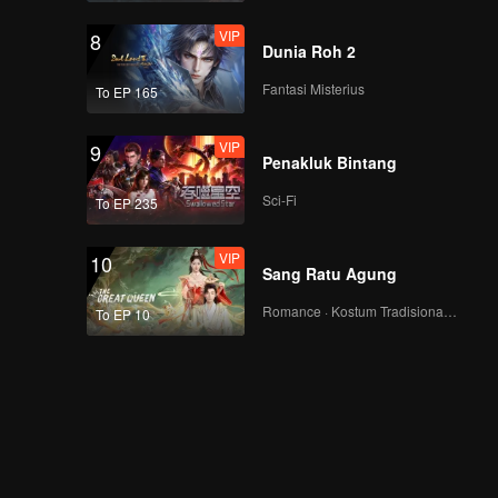
VIP
8
Dunia Roh 2
Fantasi Misterius
To EP 165
VIP
9
Penakluk Bintang
Sci-Fi
To EP 235
VIP
10
Sang Ratu Agung
Romance · Kostum Tradisional · Fantasi
To EP 10