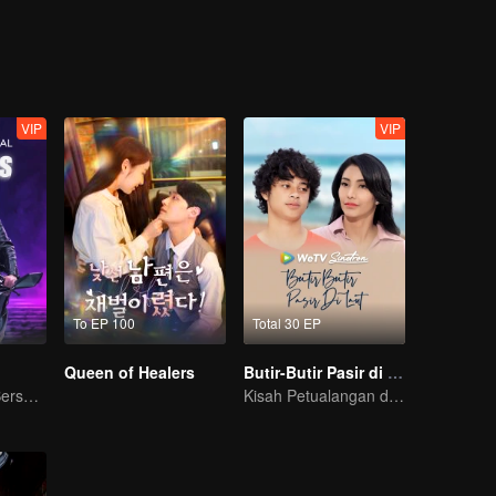
VIP
VIP
To EP 100
Total 30 EP
Queen of Healers
Butir-Butir Pasir di Laut
Kisah Pemuda Bersemangat
Kisah Petualangan dan Pertumbuhan di Laut