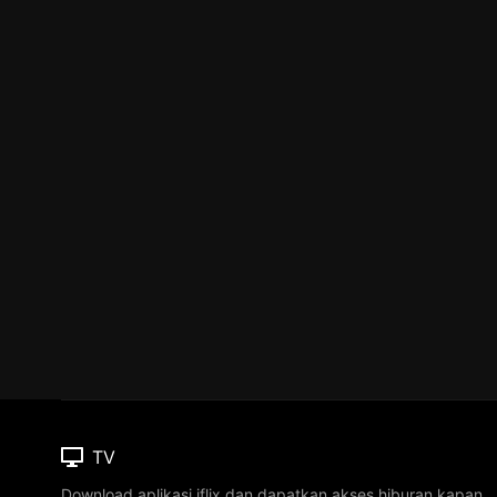
TV
Download aplikasi iflix dan dapatkan akses hiburan kapan