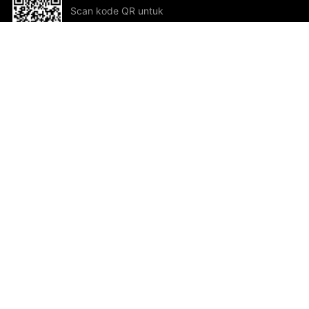
Scan kode QR untuk
mengunduh sekarang!
Bantuan dan Umpan Balik
Te
Saran
Kar
Ik
Al
ted.