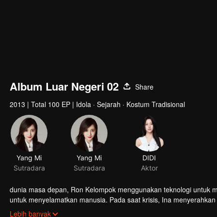
Album Luar Negeri 02
Share
2013
|
Total 100 EP
|
Idola · Sejarah · Kostum Tradisional
Yang Mi
Yang Mi
DIDI
Sutradara
Sutradara
Aktor
dunia masa depan, Ron Kelompok menggunakan teknologi untuk m
untuk menyelamatkan manusia. Pada saat krisis, Ina menyerahkan 
Kelompok berhadapan, menyelesaikan transformasinya sendiri, da
Lebih banyak