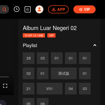
APP
VIP
ID
Album Luar Negeri 02
To EP 12-19期
VIP
Playlist
28
03
01
01
01
02
01
测试版
01
21
V01
04
03
05
06
im