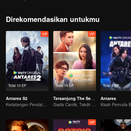
Direkomendasikan untukmu
VIP
VIP
Total 10 EP
Total 16 EP
Total 8 EP
Antares S2
Tersanjung The Series
Antares
Kedatangan Pendatang Pembawa Kekacauan
Gadis Cantik, Takdir Berliku
VIP