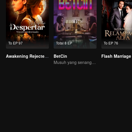
To EP 97
Total 8 EP
To EP 76
Awakening Rejected Mate
BetCin
Musuh yang senang, kepalsuan menjadi nyata