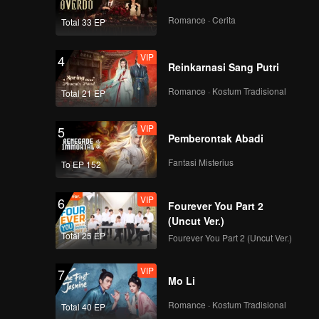
Romance · Cerita
Total 33 EP
VIP
4
Reinkarnasi Sang Putri
Romance · Kostum Tradisional
Total 21 EP
VIP
5
Pemberontak Abadi
Fantasi Misterius
To EP 152
VIP
6
Fourever You Part 2
(Uncut Ver.)
Total 25 EP
Fourever You Part 2 (Uncut Ver.)
VIP
7
Mo Li
Romance · Kostum Tradisional
Total 40 EP