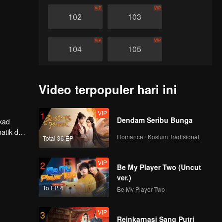
VIP
VIP
102
103
VIP
VIP
104
105
VIP
VIP
106
107
Video terpopuler hari ini
VIP
VIP
108
109
VIP
1
Dendam Seribu Bunga
ekad
atik dan
Romance · Kostum Tradisional
Total 36 EP
VIP
VIP
tukan
110
111
VIP
2
Be My Player Two (Uncut
VIP
VIP
112
113
ver.)
To EP 4
Be My Player Two
VIP
VIP
114
115
VIP
3
Reinkarnasi Sang Putri