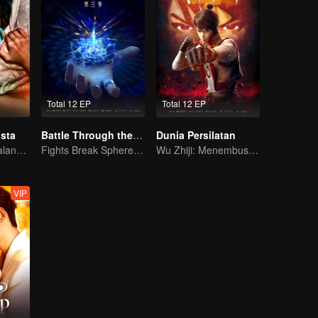
Total 12 EP
Total 12 EP
sta
Battle Through the Heavens S3
Dunia Persilatan
Bagaimana perjalana pelukis misterius balas dendam?
Fights Break Sphere S3
Wu Zhiji: Menembus Langit, Mengguncang Bumi
VIP