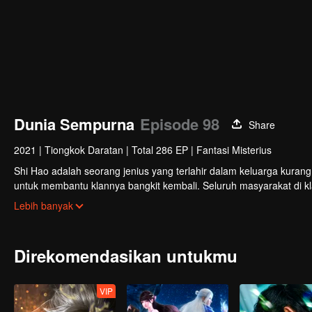
Dunia Sempurna
Episode 98
Share
2021
|
Tiongkok Daratan
|
Total 286 EP
|
Fantasi Misterius
Shi Hao adalah seorang jenius yang terlahir dalam keluarga kuran
untuk membantu klannya bangkit kembali. Seluruh masyarakat di k
terlibat dalam perebutan kekuasaan dengan klan lain. Perjalanan 
Lebih banyak
nasibnya selanjutnya.
Direkomendasikan untukmu
VIP