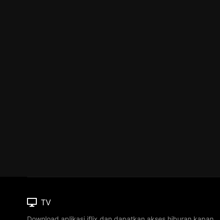
TV
Download aplikasi iflix dan dapatkan akses hiburan kapan