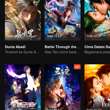
Total 26 EP
Total 12 EP
Total 24 EP
Dunia Abadi
Battle Through the Heavens S2
Cinta Dalam Du
Terseret ke Dunia Abadi, gimana nasib Xiao Chen?
Xiao Yan come back! Everything is shifting once again ！
VIP
Total 12 EP
Total 12 EP
Total 24 EP