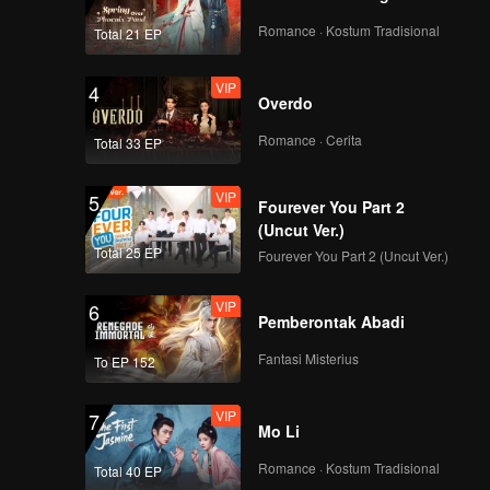
VIP
VIP
Romance · Kostum Tradisional
Total 21 EP
116
117
VIP
4
VIP
VIP
Overdo
118
119
Romance · Cerita
Total 33 EP
VIP
120
VIP
5
Fourever You Part 2
(Uncut Ver.)
Total 25 EP
Fourever You Part 2 (Uncut Ver.)
VIP
6
Pemberontak Abadi
Fantasi Misterius
To EP 152
VIP
7
Mo Li
Romance · Kostum Tradisional
Total 40 EP