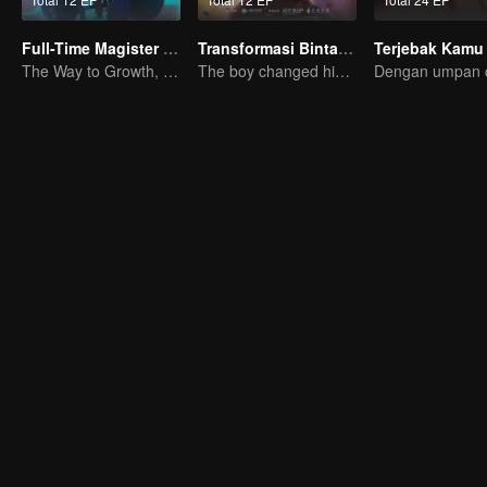
Full-Time Magister SS1
Transformasi Bintang S1
Terjebak Kamu
The Way to Growth, Encouragement and Self-improvement
The boy changed his life into a king