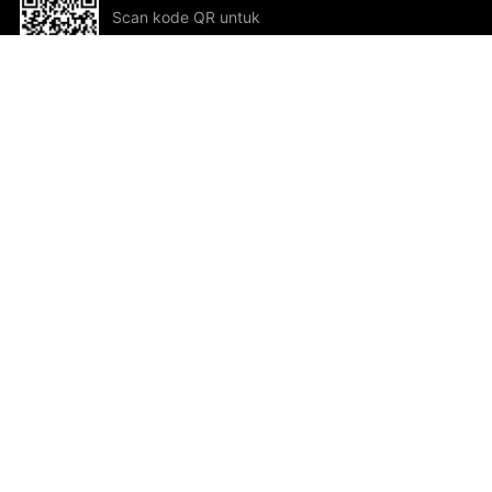
Scan kode QR untuk
mengunduh sekarang!
Bantuan dan Umpan Balik
Te
Saran
Kar
Ik
Al
ted.