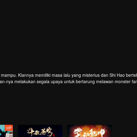
g mampu. Klannya memiliki masa lalu yang misterius dan Shi Hao bert
lan-nya melakukan segala upaya untuk bertarung melawan monster fan
kultivasi Shi Hao membawanya ke negeri-negeri tak dikenal dan menen
VIP