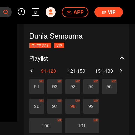
APP
VIP
ID
Dunia Sempurna
To EP 281
VIP
Playlist
61-90
91-120
121-150
151-180
181-
VIP
VIP
VIP
VIP
VIP
91
92
93
94
95
VIP
VIP
VIP
VIP
96
97
98
99
VIP
VIP
100
101