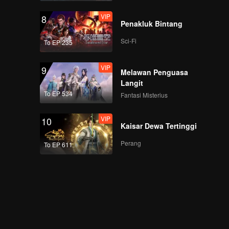
VIP
8
Penakluk Bintang
Sci-Fi
To EP 235
VIP
9
Melawan Penguasa
Langit
To EP 534
Fantasi Misterius
VIP
10
Kaisar Dewa Tertinggi
Perang
To EP 611